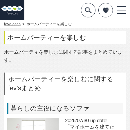
デザインを探す
暮らし方
feve casa
ホームパーティーを楽しむ
素材
ホームパーティーを楽しむ
住宅一覧
ホームパーティを楽しむに関する記事をまとめていま
す。
知識を得る
まめ知識
ホームパーティーを楽しむに関する
fev’sまとめ
Q&A
暮らしの主役になるソファ
専門家を
2026/07/30 up date!
「マイホームを建てた
ら、お気に入りのソファ
を置きたい。」 そんなイ
メージを膨らませている
方も多いのではないでし
ょうか。 住まいが完成し
てから、少しずつお気に
入りの家具を迎え、自分
たちらしい空間へ育...