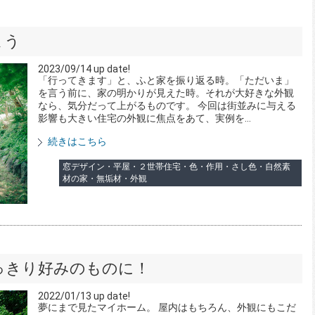
よう
2023/09/14 up date!
「行ってきます」と、ふと家を振り返る時。「ただいま」
を言う前に、家の明かりが見えた時。それが大好きな外観
なら、気分だって上がるものです。 今回は街並みに与える
影響も大きい住宅の外観に焦点をあて、実例を...
続きはこちら
窓デザイン・平屋・２世帯住宅・色・作用・さし色・自然素
材の家・無垢材・外観
っきり好みのものに！
2022/01/13 up date!
夢にまで見たマイホーム。 屋内はもちろん、外観にもこだ