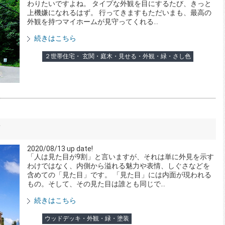
わりたいですよね。 タイプな外観を目にするたび、きっと
上機嫌になれるはず。 行ってきますもただいまも、最高の
外観を持つマイホームが見守ってくれる...
続きはこちら
２世帯住宅・ 玄関・庭木・見せる・外観・緑・さし色
て
2020/08/13 up date!
「人は見た目が9割」と言いますが、それは単に外見を示す
わけではなく、内側から溢れる魅力や表情、しぐさなどを
含めての「見た目」です。 「見た目」には内面が現われる
もの。そして、その見た目は誰とも同じで...
続きはこちら
ウッドデッキ・外観・緑・塗装