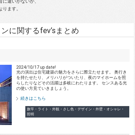
旨に違いがないか、
なります。
に関するfev’sまとめ
2024/10/17 up date!
光の演出は住宅建築の魅力をさらに際立たせます。 奥行き
を持たせたり、メリハリがついたり、夜のマイホームを照
らしたりなどその活躍は多岐にわたります。 センスある光
の使い方見ていきましょう。
続きはこちら
旗竿・ライト・外観・さし色・デザイン・外壁・オシャレ・
照明