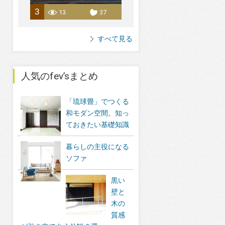
3
13
37
すべて見る
人気のfev’sまとめ
「琉球畳」でつくる
和モダン空間。知っ
ておきたい基礎知識
暮らしの主役になる
ソファ
黒い
壁と
木の
質感