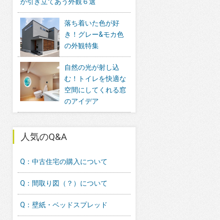
が引き立てあう外観６選
落ち着いた色が好
き！グレー&モカ色
の外観特集
自然の光が射し込
む！トイレを快適な
空間にしてくれる窓
のアイデア
人気のQ&A
Q：中古住宅の購入について
Q：間取り図（？）について
Q：壁紙・ベッドスプレッド