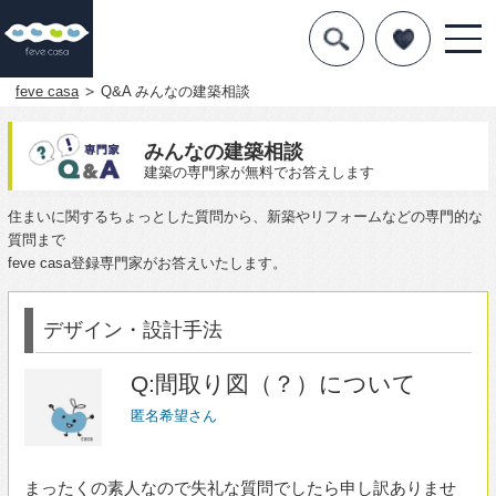
デザインを探す
暮らし方
feve casa
Q&A みんなの建築相談
素材
みんなの建築相談
建築の専門家が無料でお答えします
住宅一覧
住まいに関するちょっとした質問から、新築やリフォームなどの専門的な
質問まで
知識を得る
feve casa登録専門家がお答えいたします。
まめ知識
デザイン・設計手法
Q&A
Q:間取り図（？）について
専門家を
匿名希望さん
まったくの素人なので失礼な質問でしたら申し訳ありませ
ん。
間取り図（？）には著作権みたいなものってあるんでしょ
うか？
ネットなどで気に入った間取り・住宅があったとします。
そのお宅を建てた事務所にお願いできれば一番よいのでし
ょうが、遠方であったとします。もちろん遠方でも対応し
てくださる事務所はあるんでしょうが、近い方が何かと便