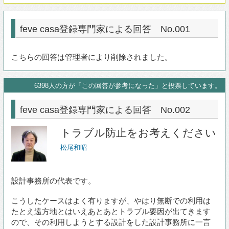
こうしたケースはよく有りますが、やはり無断での利用は
たとえ遠方地とはいえあとあとトラブル要因が出てきます
ので、その利用しようとする設計をした設計事務所に一言
お話されたほうがいいでしょう。
著作権の問題は判決が出ていますが、明らかに独創的、芸
術的である設計図に対してのみ著作権を認められていま
す。
しかしたとえネット上で平面が出ていたにしても、その設
計はその住宅の依頼者の求めに拠るものですので、著作権
のことから利用料を払って欲しいという要求が出るかもし
れません。
話し合いがつかなかったら、残念ですがその平面を利用す
ることは後々のトラブルを考えるとお止めいただいたほう
が望ましいですね。
全く同じに建てて欲しいと依頼を受けた設計事務所も、あ
まり力が入らないでしょうね。
2015年06月16日時点の回答です
後々のトラブルの事もありますね。 回答ありがとうござ
いました。