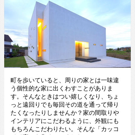
町を歩いていると、周りの家とは一味違
う個性的な家に出くわすことがありま
す。そんなときはつい嬉しくなり、ちょ
っと遠回りでも毎回その道を通って帰り
たくなったりしませんか？家の間取りや
インテリアにこだわるように、外観にも
もちろんこだわりたい。そんな「カッコ
イイ家」を集めてみました。
シンプルモダンが目を引
くガレージハウス