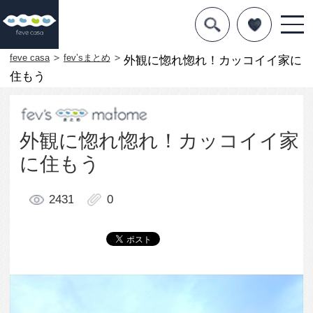
デザインを探す
暮らし方
feve casa
fev’sまとめ
外観に惚れ惚れ！カッコイイ家に
住もう
素材
住宅一覧
外観に惚れ惚れ！カッコイイ家
知識を得る
に住もう
まめ知識
24316
0
Q&A
専門家を