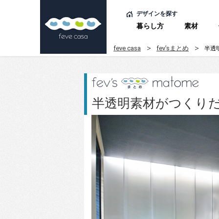
デザインを探す
暮らし方
素材
feve casa
fev’sまとめ
半透
半透明素材がつくり