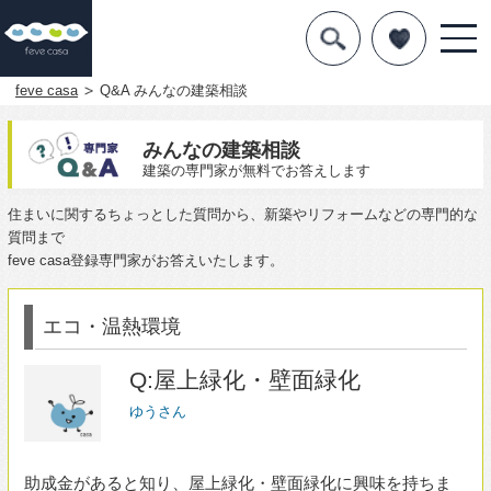
デザインを探す
暮らし方
feve casa
Q&A みんなの建築相談
素材
みんなの建築相談
建築の専門家が無料でお答えします
住宅一覧
住まいに関するちょっとした質問から、新築やリフォームなどの専門的な
質問まで
知識を得る
feve casa登録専門家がお答えいたします。
まめ知識
エコ・温熱環境
Q&A
Q:屋上緑化・壁面緑化
専門家を
ゆうさん
助成金があると知り、屋上緑化・壁面緑化に興味を持ちま
した。そういった設計もしていただけるのですか？
2015年01月19日投稿
105,629