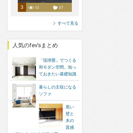
3
13
37
すべて見る
人気のfev’sまとめ
「琉球畳」でつくる
和モダン空間。知っ
ておきたい基礎知識
暮らしの主役になる
ソファ
黒い
壁と
木の
質感