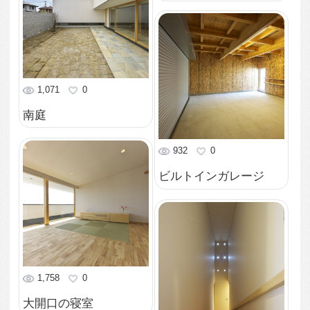
862
0
床の間
819
0
和室
912
0
リビングの大開口
982
0
リビング
851
0