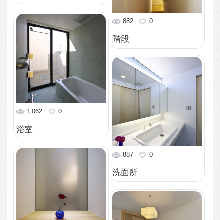
リビング
919
0
開放的なリビング
811
0
広々とした玄関
1,085
0
雨に濡れる心配のない
玄関ポーチ
804
0
ボンド鋼板製の門扉