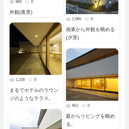
1,758
0
大開口の寝室
882
0
階段
1,062
0
浴室
887
0
洗面所