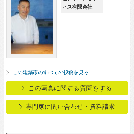
この写真に関連する写真
1,885
0
愛北の家
1,519
0
門扉を眺める(夜景)
984
0
外観(夜景)
1,066
0