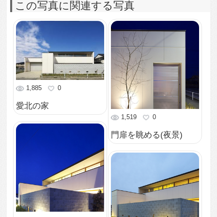
南東から外観を眺める
(夕景)
1,238
0
まるでホテルのラウン
ジのようなテラス。
951
0
庭からリビングを眺め
る。
1,071
0
南庭
932
0
ビルトインガレージ