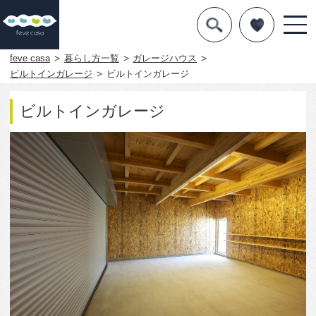
デザインを探す
暮らし方
feve casa
暮らし方一覧
ガレージハウス
ビルトインガレージ
ビルトインガレージ
素材
ビルトインガレージ
住宅一覧
知識を得る
まめ知識
Q&A
専門家を
932
0
この写真をお気に入りに入れる
壁はOSB仕上のビルトインガレージです。