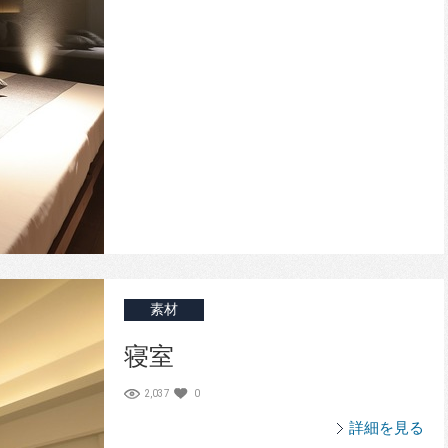
素材
寝室
2,037
0
詳細を見る