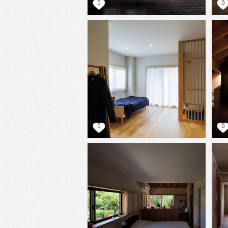
0
0
0
0