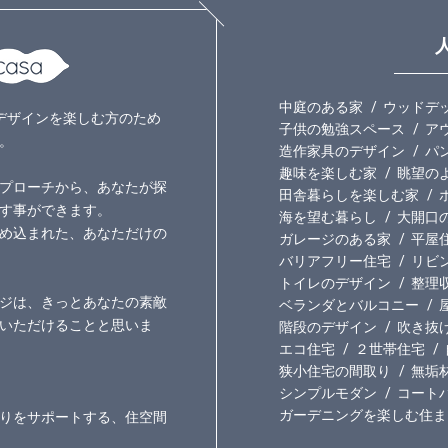
中庭のある家
ウッドデ
いのデザインを楽しむ方のため
子供の勉強スペース
ア
。
造作家具のデザイン
パ
趣味を楽しむ家
眺望の
プローチから、あなたが探
田舎暮らしを楽しむ家
す事ができます。
海を望む暮らし
大開口
め込まれた、あなただけの
ガレージのある家
平屋
バリアフリー住宅
リビ
トイレのデザイン
整理
ジは、きっとあなたの素敵
ベランダとバルコニー
いただけることと思いま
階段のデザイン
吹き抜
エコ住宅
２世帯住宅
狭小住宅の間取り
無垢
シンプルモダン
コート
ガーデニングを楽しむ住ま
りをサポートする、住空間