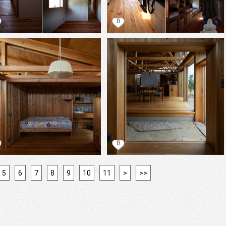
0
0
5
6
7
8
9
10
11
>
>>