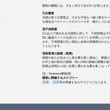
寝室の種類には、大きく分けて次の3つが有ります
①主寝室
夫婦が使う主寝室は、小さな子供も一緒に寝るケー
る場合はベビーベッドのスペースや、寝かしつける
③子供部屋
2人以上で使われる主寝室に対して、子供部屋は子
部に勉強スペースを設けたりロフトを利用したりす
ます。子供部屋が広い場合に全体の床面積がかさん
トとなります。
③来客用の部屋（客間）
両親や友人が泊まりに来る事が多い場合に、家族だ
のずと他の部分の面積、特にLDKの面積の調整が
部屋は玄関から近い位置に置かれる事が多くなって
(文：fevecasa事務局)
寝室に関連するカテゴリー
洗面・浴室
等が関連するカテゴリーになります。