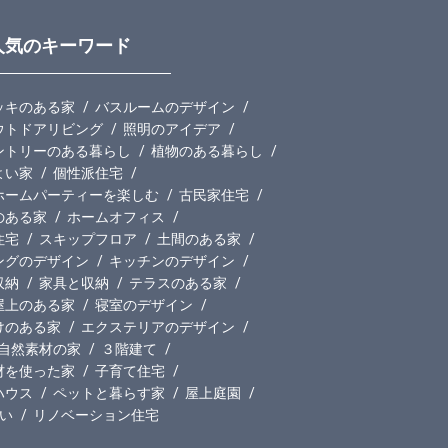
人気のキーワード
ッキのある家
バスルームのデザイン
ウトドアリビング
照明のアイデア
ントリーのある暮らし
植物のある暮らし
よい家
個性派住宅
ホームパーティーを楽しむ
古民家住宅
のある家
ホームオフィス
住宅
スキップフロア
土間のある家
ングのデザイン
キッチンのデザイン
収納
家具と収納
テラスのある家
屋上のある家
寝室のデザイン
けのある家
エクステリアのデザイン
自然素材の家
３階建て
材を使った家
子育て住宅
ハウス
ペットと暮らす家
屋上庭園
い
リノベーション住宅