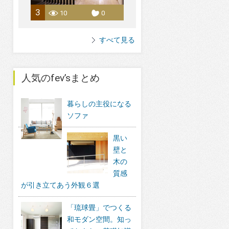
3
10
0
すべて見る
人気のfev’sまとめ
暮らしの主役になる
ソファ
黒い
壁と
木の
質感
が引き立てあう外観６選
「琉球畳」でつくる
和モダン空間。知っ