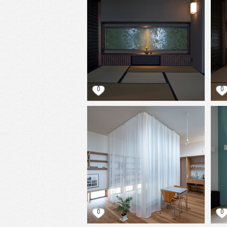
0
0
0
0