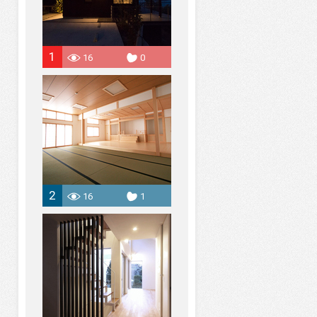
1
16
0
2
16
1