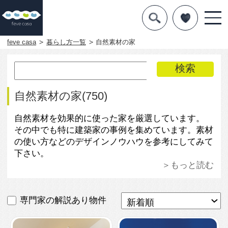
デザインを探す
暮らし方
feve casa
暮らし方一覧
自然素材の家
素材
住宅一覧
自然素材の家(750)
知識を得る
自然素材を効果的に使った家を厳選しています。
その中でも特に建築家の事例を集めています。素材
まめ知識
の使い方などのデザインノウハウを参考にしてみて
下さい。
Q&A
＞もっと読む
専門家を
専門家の解説あり物件