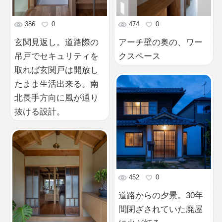
道路からの夕景。30年
間閉ざされていた廃屋
に火が灯る。
548
0
一度解体して組み直し
た玄関。建具も傷みの
激しい箇所を補修して
再利用。
576
0
大屋根の家
493
0
大屋根の家
406
0