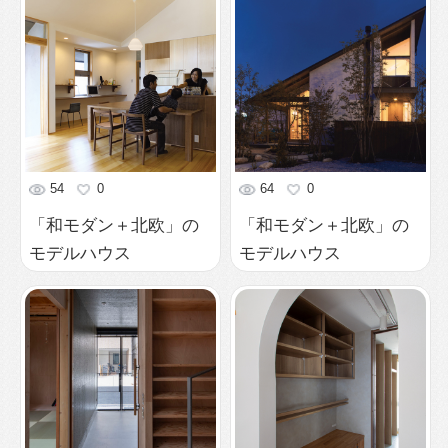
54
0
64
0
「和モダン＋北欧」の
「和モダン＋北欧」の
モデルハウス
モデルハウス
386
0
474
0
玄関見返し。道路際の
アーチ壁の奥の、ワー
吊戸でセキュリティを
クスペース
取れば玄関戸は開放し
たまま生活出来る。南
北長手方向に風が通り
抜ける設計。
452
0