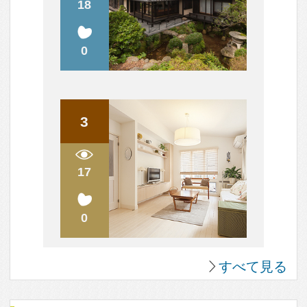
ストーリーを感じる空間デザイン。
人気のQ&A
間取り図（？）について
中古住宅の購入について
ハウスメーカーと建築家さん
天井は高い方が良いのでしょうか？
設計だけをお願いすることは可能なのでしょうか？
すべて見る
人気のまめ知識
木造の2階の床の音の解消方法は？
効率を上げるキッチン～3水栓の位置で変わる！