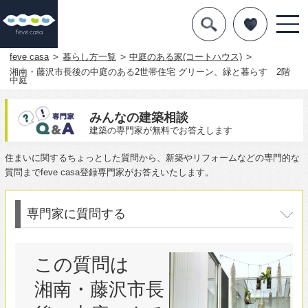
デザインを探す
暮らし方
feve casa
暮らし方一覧
中庭のある家(コートハウス)
湘南・藤沢市長後の中庭のある2世帯住宅 グリーン、緑と暮らす 2階
中庭
素材
住宅一覧
みんなの建築相談
建築の専門家が無料でお答えします
知識を得る
住まいに関するちょっとした質問から、新築やリフォームなどの専門的な
質問までfeve casa登録専門家がお答えいたします。
まめ知識
Q&A
専門家に質問する
専門家を
この質問は
湘南・藤沢市長
後の中庭のある
2世帯住宅 グリ
ーン、緑と暮ら
す 2階中庭
に対する質問で