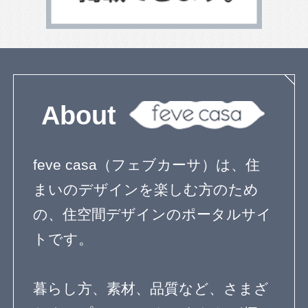
リビングのデザイン
キッチンのデザイン
トイレのデザイン
整理収納
家具と収納
テラスのある家
ベランダとバルコニー
屋上のある家
寝室のデザイン
階段のデザイン
吹き抜けのある家
エクステリアのデザイン
エコ住宅
２世帯住宅
自然素材の家
３階建て
狭小住宅の間取り
無垢材を使った家
子育て住宅
シンプルモダン
コートハウス
ペットと暮らす家
屋上庭園