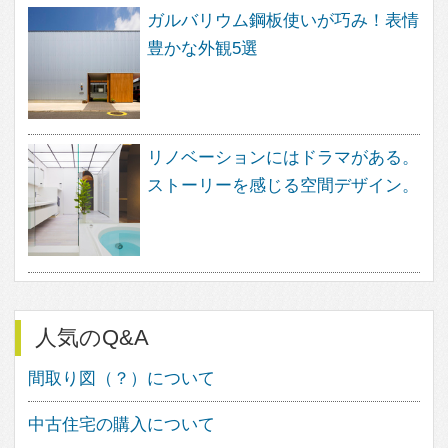
About
feve casa（フェブカーサ）は、住
まいのデザインを楽しむ方のため
の、住空間デザインのポータルサイ
トです。
暮らし方、素材、品質など、さまざ
なまアプローチから、あなたが探し
求めていた住まいのイメージを見つ
け出す事ができます。
フェブカーサは、あなたの感性と直
感が詰め込まれた、あなただけのペ
ージをご用意いたします。
感性と直感でつくる理想の住まいの