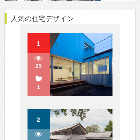
人気のfev’sまとめ
やさしい光が包み込む。木漏れ日感
が溢れる住まい。
スロープのある家
暮らしの主役になるソファ
ガルバリウム鋼板使いが巧み！表情
豊かな外観5選
リノベーションにはドラマがある。