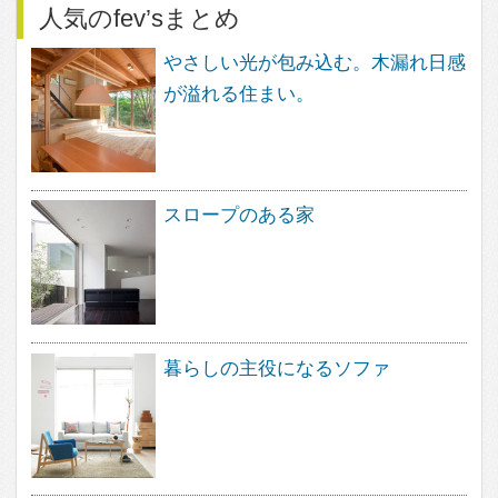
衣食住の「住」
構造用合板を壁の仕上げ材、棚板として使ってみよ
う
スケルトンリフォーム。 工事のはじめにやってお
きたいこと
すべて見る