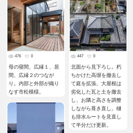
476
0
447
0
母の寝間、広縁１、居
北面から見下ろし。朽
間、広縁２のつなが
ちかけた高塀を撤去し
り。内部と外部が織り
て庭を拡張。大屋根は
なす市松模様。
劣化した瓦と土を撤去
し、お隣と高さを調整
しながら葺き直し。樋
も排水ルートを見直し
て半分だけ更新。
505
0
外観夕景
536
0
宮西の遺跡