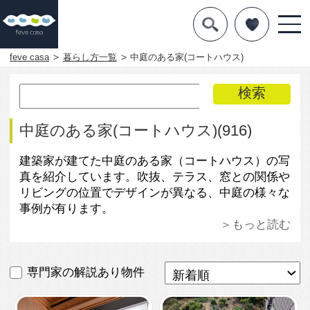
デザインを探す
暮らし方
feve casa
暮らし方一覧
中庭のある家(コートハウス)
素材
住宅一覧
中庭のある家(コートハウス)(916)
知識を得る
建築家が建てた中庭のある家（コートハウス）の写
真を紹介しています。吹抜、テラス、窓との関係や
まめ知識
リビングの位置でデザインが異なる、中庭の様々な
事例が有ります。
Q&A
＞もっと読む
専門家を
専門家の解説あり物件