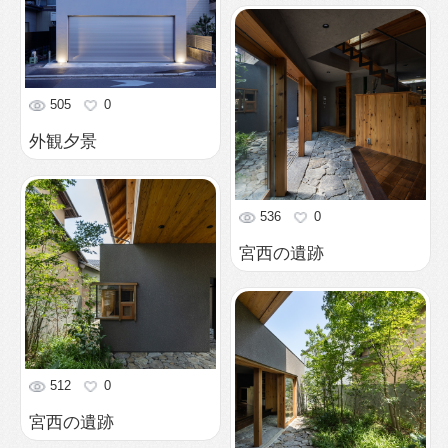
512
0
宮西の遺跡
502
0
宮西の遺跡
699
0
中庭の緑
686
0
中庭の大階段
568
0
屋内からまた屋外へ