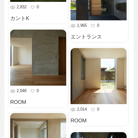
1,742
0
ROOM
2,358
0
共用部
2,166
0
階段
3,115
0
ファサード
2,906
0
ファサード