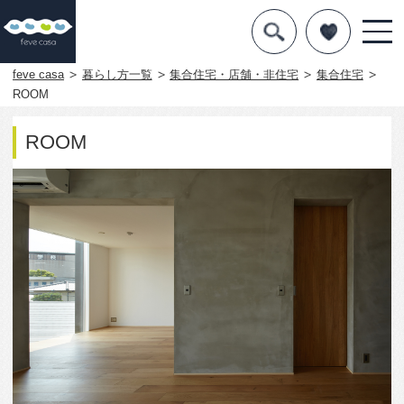
デザインを探す
暮らし方
feve casa
暮らし方一覧
集合住宅・店舗・非住宅
集合住宅
ROOM
素材
ROOM
住宅一覧
知識を得る
まめ知識
Q&A
専門家を
2048
0
この写真をお気に入りに入れる
この写真「ROOM」はfeve casa の参加建築家「中