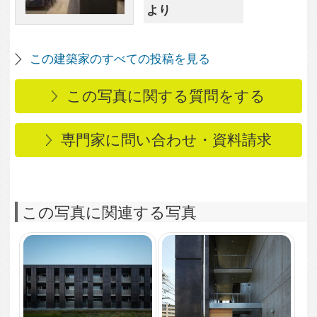
2,832
0
カントK
1,965
0
エントランス
2,048
0
ROOM
2,014
0
ROOM