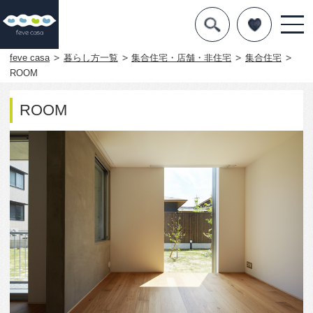
デザインを探す
暮らし方
feve casa
暮らし方一覧
集合住宅・店舗・非住宅
集合住宅
ROOM
素材
ROOM
住宅一覧
知識を得る
まめ知識
Q&A
専門家を
2013
0
この写真をお気に入りに入れる
この写真「ROOM」はfeve casa の参加建築家「中