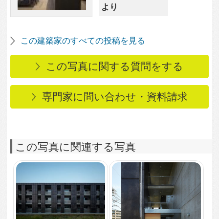
2,832
0
カントK
1,965
0
エントランス
2,047
0
ROOM
2,013
0
ROOM