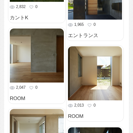
1,742
0
ROOM
2,358
0
共用部
2,166
0
階段
3,115
0
ファサード
2,906
0
ファサード