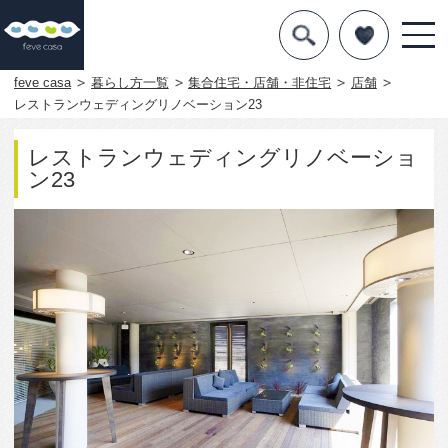
デザインを探す
暮らし方
feve casa
暮らし方一覧
集合住宅・店舗・非住宅
店舗
レストランウェディングリノベーション23
素材
レストランウェディングリノベーショ
住宅一覧
ン23
知識を得る
まめ知識
Q&A
専門家を
2563
0
この写真をお気に入りに入れる