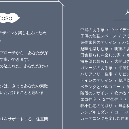
中庭のある家
ウッドデ
いのデザインを楽しむ方のため
子供の勉強スペース
ア
。
造作家具のデザイン
パ
趣味を楽しむ家
眺望の
プローチから、あなたが探
田舎暮らしを楽しむ家
す事ができます。
海を望む暮らし
大開口
め込まれた、あなただけの
ガレージのある家
平屋
バリアフリー住宅
リビ
トイレのデザイン
整理
ジは、きっとあなたの素敵
ベランダとバルコニー
いただけることと思いま
階段のデザイン
吹き抜
エコ住宅
２世帯住宅
狭小住宅の間取り
無垢
シンプルモダン
コート
ガーデニングを楽しむ住ま
りをサポートする、住空間