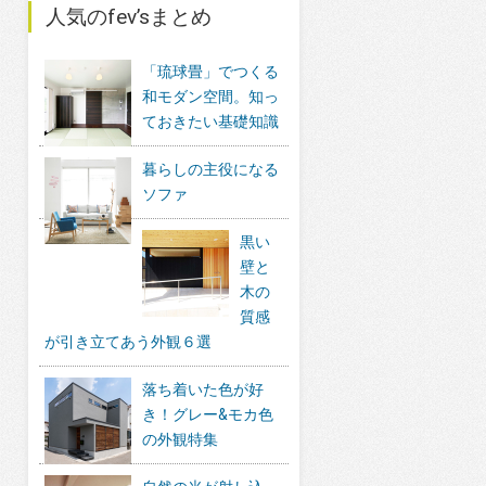
人気のfev’sまとめ
「琉球畳」でつくる
和モダン空間。知っ
ておきたい基礎知識
暮らしの主役になる
ソファ
黒い
壁と
木の
質感
が引き立てあう外観６選
落ち着いた色が好
き！グレー&モカ色
の外観特集