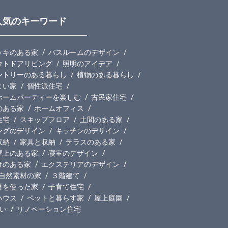
人気のキーワード
ッキのある家
バスルームのデザイン
ウトドアリビング
照明のアイデア
ントリーのある暮らし
植物のある暮らし
よい家
個性派住宅
ホームパーティーを楽しむ
古民家住宅
のある家
ホームオフィス
住宅
スキップフロア
土間のある家
ングのデザイン
キッチンのデザイン
収納
家具と収納
テラスのある家
屋上のある家
寝室のデザイン
けのある家
エクステリアのデザイン
自然素材の家
３階建て
材を使った家
子育て住宅
ハウス
ペットと暮らす家
屋上庭園
い
リノベーション住宅