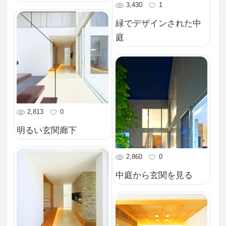
4,432
1
柔らかい光がこぼれる
外観
3,496
0
趣味に没頭できる書斎
3,345
2
室内から溢れる光で明
るい中庭
3,050
2
彩り豊かな風景