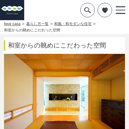
デザインを探す
暮らし方
feve casa
暮らし方一覧
和風・和モダンな住宅
和室からの眺めにこだわった空間
素材
和室からの眺めにこだわった空間
住宅一覧
知識を得る
まめ知識
Q&A
専門家を
2922
0
この写真をお気に入りに入れる
この写真「和室からの眺めにこだわった空間」はfeve