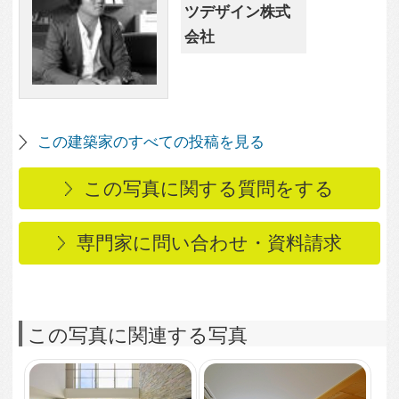
この写真に関連する写真
3,907
2
L+L＝L
3,051
0
和室から玄関へ続く廊
下
2,922
0
和室からの眺めにこだ
わった空間
3,430
1
緑でデザインされた中
庭