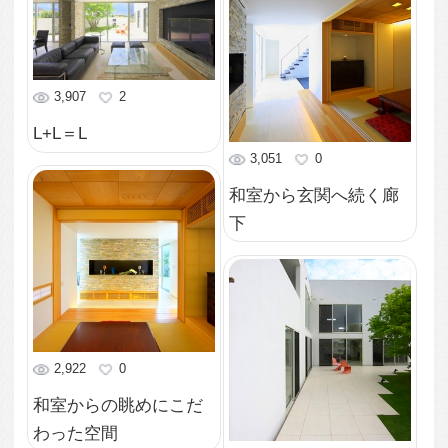
2,813
0
明るい玄関廊下
2,860
0
中庭から玄関を見る
6,007
2
段差のある和室入り口
3,960
1
照明と木質が落ち着く
和室