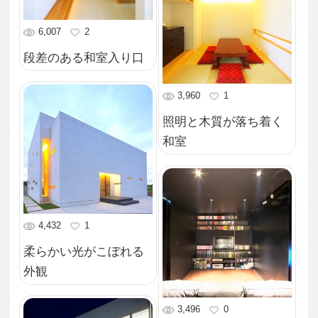
3,899
1
興味をそそられる外観
3,046
0
リビングの吹き抜け部
を渡る廊下
5,848
0
ランダムな窓から光が
漏れる外観
2,701
0
シンプルモダンな玄関