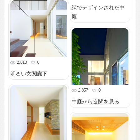
4,428
1
柔らかい光がこぼれる
外観
3,492
0
趣味に没頭できる書斎
3,339
2
室内から溢れる光で明
るい中庭
3,048
2
彩り豊かな風景