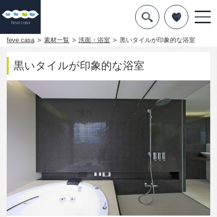
デザインを探す
暮らし方
feve casa
素材一覧
洗面・浴室
黒いタイルが印象的な浴室
素材
黒いタイルが印象的な浴室
住宅一覧
知識を得る
まめ知識
Q&A
専門家を
3692
0
この写真をお気に入りに入れる
この写真「黒いタイルが印象的な浴室」はfeve casa
の参加建築家「鐘撞正也/フリーダムアーキテクツデ