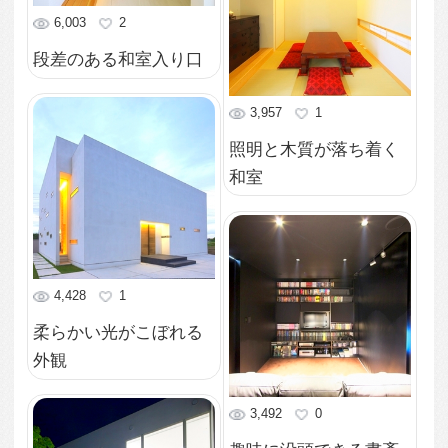
3,894
1
興味をそそられる外観
3,045
0
リビングの吹き抜け部
を渡る廊下
5,845
0
ランダムな窓から光が
漏れる外観
2,699
0
シンプルモダンな玄関