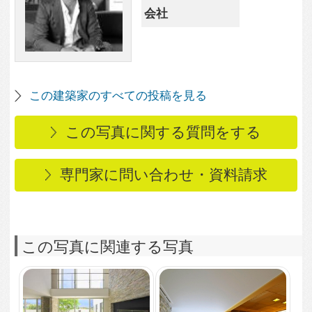
3,901
2
L+L＝L
3,049
0
和室から玄関へ続く廊
下
2,918
0
和室からの眺めにこだ
わった空間
3,428
1
緑でデザインされた中
庭