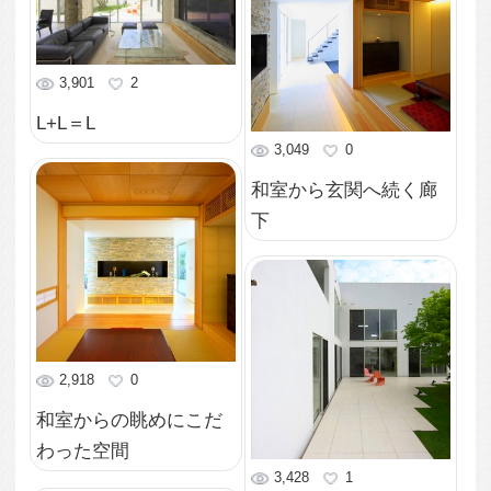
2,810
0
明るい玄関廊下
2,857
0
中庭から玄関を見る
6,003
2
段差のある和室入り口
3,957
1
照明と木質が落ち着く
和室