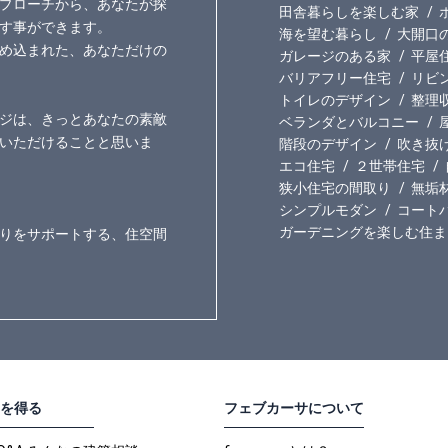
プローチから、あなたが探
田舎暮らしを楽しむ家
す事ができます。
海を望む暮らし
大開口
め込まれた、あなただけの
ガレージのある家
平屋
バリアフリー住宅
リビ
トイレのデザイン
整理
ジは、きっとあなたの素敵
ベランダとバルコニー
いただけることと思いま
階段のデザイン
吹き抜
エコ住宅
２世帯住宅
狭小住宅の間取り
無垢
シンプルモダン
コート
ガーデニングを楽しむ住ま
りをサポートする、住空間
を得る
フェブカーサについて