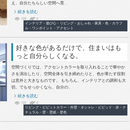
え、自分たちらしい空間へ育...
続きを読む
138
0
インテリア・遊び心・リビング・おしゃれ・家具・色・カラフ
ル・ワンポイント・アクセント
好きな色があるだけで、住まいはも
っと自分らしくなる。
空間づくりでは、アクセントカラーを取り入れることで華やか
さを演出したり、空間全体を引き締めたりと、色が果たす役割
は意外と大きなものです。 もちろん、インテリアとの調和も大
切。でもせっかくなら、自分の...
続きを読む
101
0
リビング・ビビットカラー・外壁・オシャレ・ビビッド・赤・ナ
チュラル・壁・壁紙・壁色