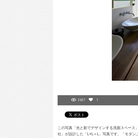
3637
1
この写真「光と影でデザインする洗面スペース」はf
社」が設計した「L+L＝L」写真です。「モダ