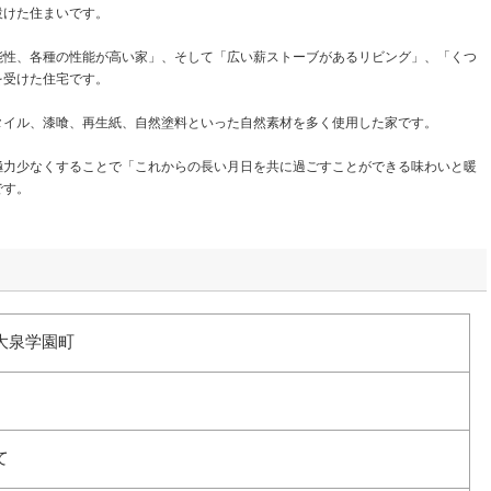
設けた住まいです。
能性、各種の性能が高い家」、そして「広い薪ストーブがあるリビング」、「くつ
を受けた住宅です。
タイル、漆喰、再生紙、自然塗料といった自然素材を多く使用した家です。
極力少なくすることで「これからの長い月日を共に過ごすことができる味わいと暖
です。
大泉学園町
て