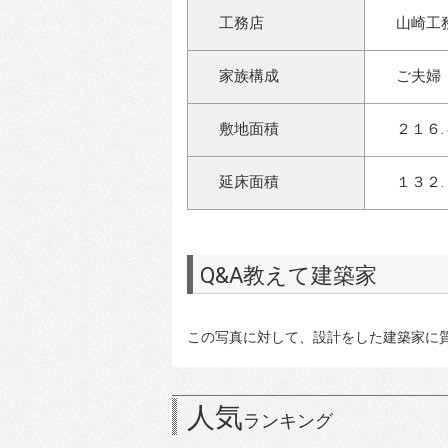
工務店
山崎工
家族構成
ご夫婦
敷地面積
２１６.
延床面積
１３２
Q&A教えて建築家
この写真に対して、設計をした建築家に
人気
ランキング