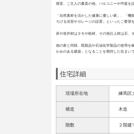
寝室、ご主人の書斎の他、バルコニーや坪庭を
「自然素材を活かした健康に優しい家」、「機
ろげる浴室やガレージの設置」といったご要望
床や造作材はタモや桧材、その他仕上材は石、
他の家と同様、既製品や石油化学製品の使用を
かみのある建築」となることを期待した住まい
住宅詳細
現場所在地
練馬区
構造
木造
階数
２階建