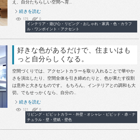
え、自分たちらしい空間へ育...
続きを読む
175
0
インテリア・遊び心・リビング・おしゃれ・家具・色・カラフ
ル・ワンポイント・アクセント
好きな色があるだけで、住まいはも
っと自分らしくなる。
空間づくりでは、アクセントカラーを取り入れることで華やか
さを演出したり、空間全体を引き締めたりと、色が果たす役割
は意外と大きなものです。 もちろん、インテリアとの調和も大
切。でもせっかくなら、自分の...
続きを読む
121
0
リビング・ビビットカラー・外壁・オシャレ・ビビッド・赤・ナ
チュラル・壁・壁紙・壁色