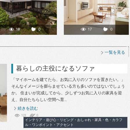
18
0
17
0
一覧を見る
暮らしの主役になるソファ
「マイホームを建てたら、お気に入りのソファを置きたい。」
そんなイメージを膨らませている方も多いのではないでしょう
か。 住まいが完成してから、少しずつお気に入りの家具を迎
え、自分たちらしい空間へ育...
続きを読む
123
0
インテリア・遊び心・リビング・おしゃれ・家具・色・カラフ
ル・ワンポイント・アクセント