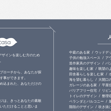
中庭のある家
ウッドデ
いのデザインを楽しむ方のため
子供の勉強スペース
ア
。
造作家具のデザイン
パ
趣味を楽しむ家
眺望の
プローチから、あなたが探
田舎暮らしを楽しむ家
す事ができます。
海を望む暮らし
大開口
め込まれた、あなただけの
ガレージのある家
平屋
バリアフリー住宅
リビ
トイレのデザイン
整理
ジは、きっとあなたの素敵
ベランダとバルコニー
いただけることと思いま
階段のデザイン
吹き抜