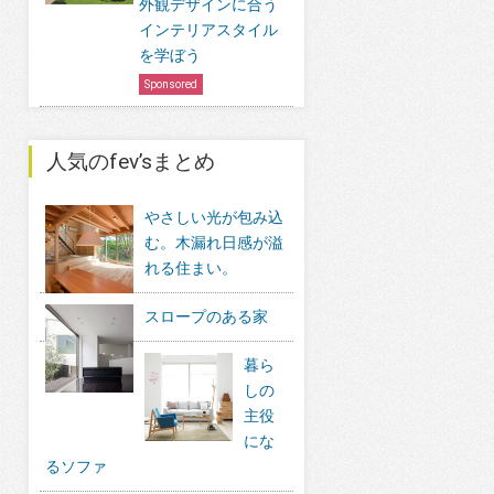
外観デザインに合う
インテリアスタイル
を学ぼう
Sponsored
人気のfev’sまとめ
やさしい光が包み込
む。木漏れ日感が溢
れる住まい。
スロープのある家
暮ら
しの
主役
にな
るソファ