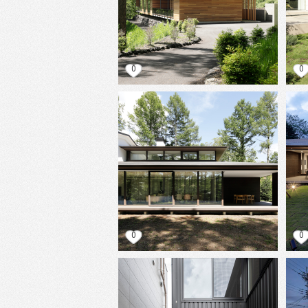
0
0
0
0