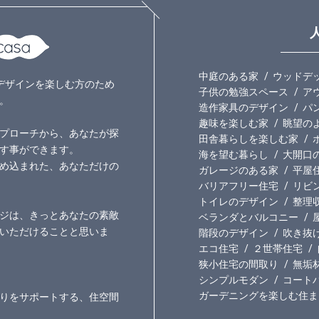
中庭のある家
ウッドデ
いのデザインを楽しむ方のため
子供の勉強スペース
ア
。
造作家具のデザイン
パ
趣味を楽しむ家
眺望の
プローチから、あなたが探
田舎暮らしを楽しむ家
す事ができます。
海を望む暮らし
大開口
め込まれた、あなただけの
ガレージのある家
平屋
バリアフリー住宅
リビ
トイレのデザイン
整理
ジは、きっとあなたの素敵
ベランダとバルコニー
いただけることと思いま
階段のデザイン
吹き抜
エコ住宅
２世帯住宅
狭小住宅の間取り
無垢
シンプルモダン
コート
ガーデニングを楽しむ住ま
りをサポートする、住空間