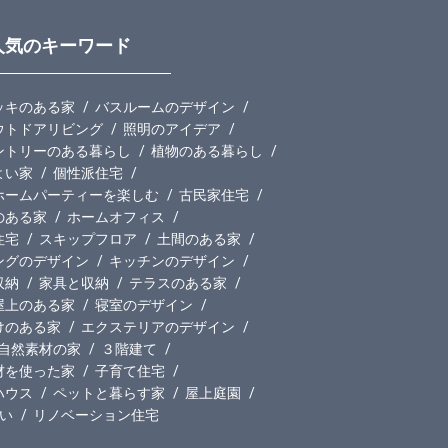
人気のキーワード
ッキのある家
バスルームのデザイン
ウトドアリビング
照明のアイデア
ントリーのある暮らし
植物のある暮らし
よい家
個性派住宅
ホームパーティーを楽しむ
古民家住宅
のある家
ホームオフィス
住宅
スキップフロア
土間のある家
ングのデザイン
キッチンのデザイン
収納
家具と収納
テラスのある家
屋上のある家
寝室のデザイン
けのある家
エクステリアのデザイン
自然素材の家
３階建て
材を使った家
子育て住宅
ハウス
ペットと暮らす家
屋上庭園
い
リノベーション住宅