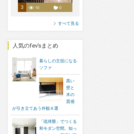
3
10
0
すべて見る
人気のfev’sまとめ
暮らしの主役になる
ソファ
黒い
壁と
木の
質感
が引き立てあう外観６選
「琉球畳」でつくる
和モダン空間。知っ