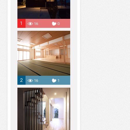
1
16
0
2
16
1