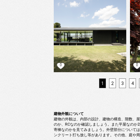
0
0
1
2
3
4
建物外観について
建物の外観は、内部の設計、建物の構造、階数、屋
のか、RCなのか確認しましょう。また平屋なのか
寄棟なのかを見てみましょう。外壁部分については
ンクリート打ち放し等があります。その他、庭や周