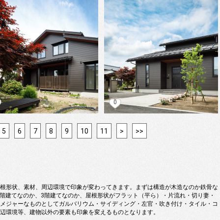
0
5
6
7
8
9
10
11
>
>>
根形状、素材、周辺環境で印象が変わってきます。まずは構造が木造なのか鉄骨な
2階建てなのか、3階建てなのか、屋根形状がフラット（平ら）・片流れ・切り妻・
メジャーなものとしてガルバリウム・サイディング・左官・吹き付け・タイル・コ
辺環境等、建物以外の要素も印象を変えるものとなります。