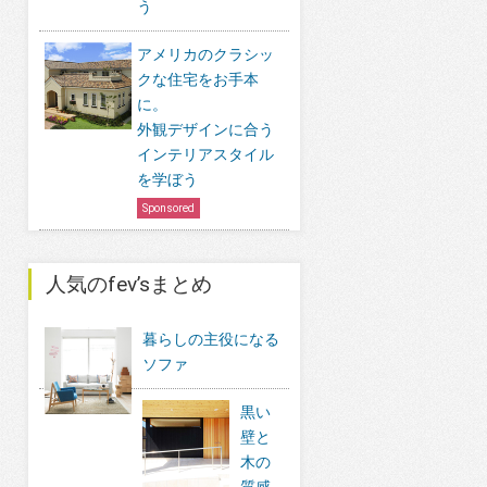
う
アメリカのクラシッ
クな住宅をお手本
に。
外観デザインに合う
インテリアスタイル
を学ぼう
Sponsored
人気のfev’sまとめ
暮らしの主役になる
ソファ
黒い
壁と
木の
質感