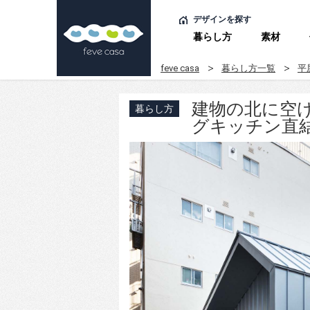
デザインを探す
暮らし方
素材
feve casa
暮らし方一覧
平
建物の北に空
暮らし方
グキッチン直