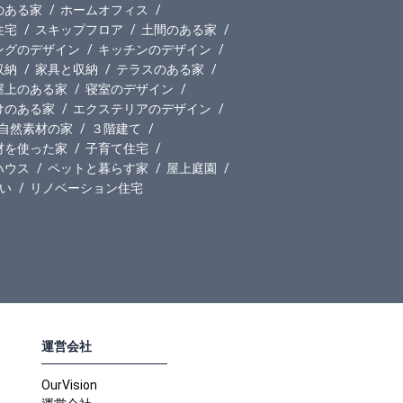
のある家
ホームオフィス
住宅
スキップフロア
土間のある家
ングのデザイン
キッチンのデザイン
収納
家具と収納
テラスのある家
屋上のある家
寝室のデザイン
けのある家
エクステリアのデザイン
自然素材の家
３階建て
材を使った家
子育て住宅
ハウス
ペットと暮らす家
屋上庭園
い
リノベーション住宅
運営会社
OurVision