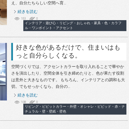
え、自分たちらしい空間へ育...
続きを読む
153
0
インテリア・遊び心・リビング・おしゃれ・家具・色・カラフ
ル・ワンポイント・アクセント
好きな色があるだけで、住まいはも
っと自分らしくなる。
空間づくりでは、アクセントカラーを取り入れることで華やか
さを演出したり、空間全体を引き締めたりと、色が果たす役割
は意外と大きなものです。 もちろん、インテリアとの調和も大
切。でもせっかくなら、自分の...
続きを読む
108
0
リビング・ビビットカラー・外壁・オシャレ・ビビッド・赤・ナ
チュラル・壁・壁紙・壁色