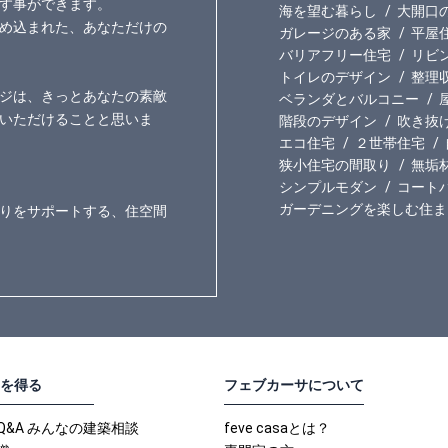
す事ができます。
海を望む暮らし
大開口
め込まれた、あなただけの
ガレージのある家
平屋
バリアフリー住宅
リビ
トイレのデザイン
整理
ジは、きっとあなたの素敵
ベランダとバルコニー
いただけることと思いま
階段のデザイン
吹き抜
エコ住宅
２世帯住宅
狭小住宅の間取り
無垢
シンプルモダン
コート
ガーデニングを楽しむ住ま
りをサポートする、住空間
を得る
フェブカーサについて
Q&A みんなの建築相談
feve casaとは？