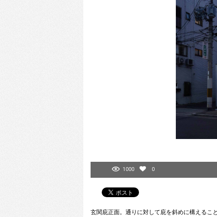
1000
0
玄関庇正面。通りに対して庇を斜めに構えるこ