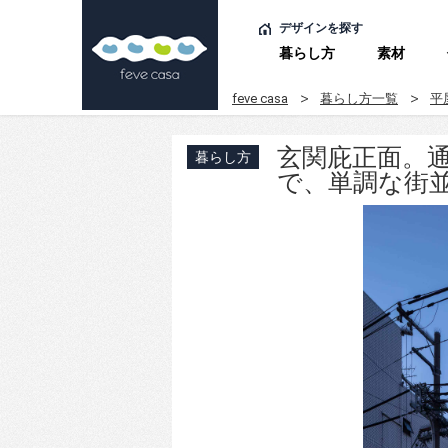
デザインを探す
暮らし方
素材
feve casa
暮らし方一覧
平
玄関庇正面。
暮らし方
で、単調な街