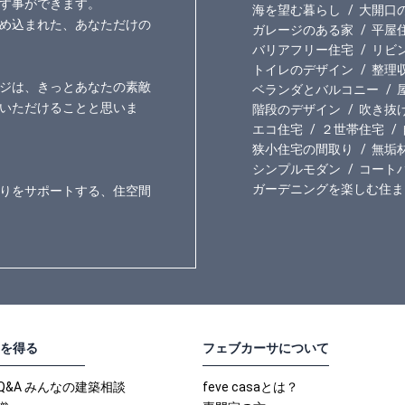
す事ができます。
海を望む暮らし
大開口
め込まれた、あなただけの
ガレージのある家
平屋
バリアフリー住宅
リビ
トイレのデザイン
整理
ジは、きっとあなたの素敵
ベランダとバルコニー
いただけることと思いま
階段のデザイン
吹き抜
エコ住宅
２世帯住宅
狭小住宅の間取り
無垢
シンプルモダン
コート
ガーデニングを楽しむ住ま
りをサポートする、住空間
を得る
フェブカーサについて
Q&A みんなの建築相談
feve casaとは？