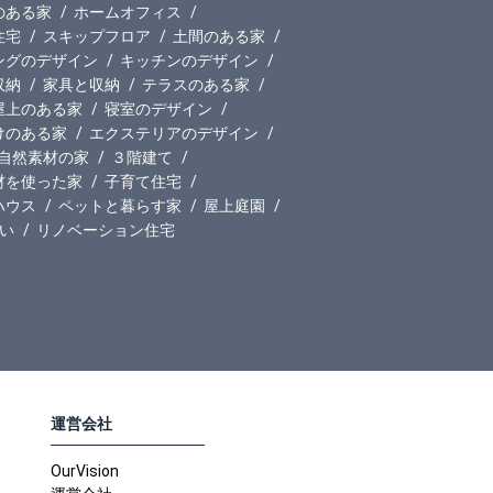
のある家
ホームオフィス
住宅
スキップフロア
土間のある家
ングのデザイン
キッチンのデザイン
収納
家具と収納
テラスのある家
屋上のある家
寝室のデザイン
けのある家
エクステリアのデザイン
自然素材の家
３階建て
材を使った家
子育て住宅
ハウス
ペットと暮らす家
屋上庭園
い
リノベーション住宅
運営会社
OurVision