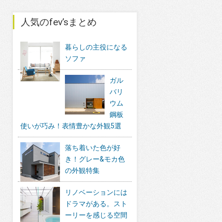
人気のfev’sまとめ
暮らしの主役になる
ソファ
ガル
バリ
ウム
鋼板
使いが巧み！表情豊かな外観5選
落ち着いた色が好
き！グレー&モカ色
の外観特集
リノベーションには
ドラマがある。スト
ーリーを感じる空間