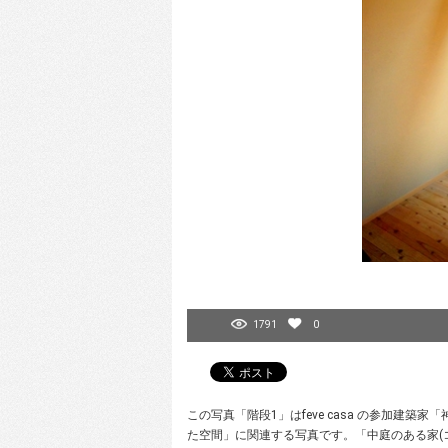
1791
0
この写真「階段1」はfeve casa の参加建
た空間」に関連する写真です。「中庭のある家(