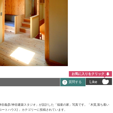
お気に入りをクリック
Like
質問する
築家「神谷義彦/神谷建築スタジオ」が設計した「福釜の家」写真です。「木質,落ち着い
コートハウス) 」カテゴリーに投稿されています。