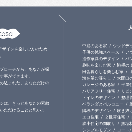
中庭のある家
ウッドデ
いのデザインを楽しむ方のため
子供の勉強スペース
ア
。
造作家具のデザイン
パ
趣味を楽しむ家
眺望の
プローチから、あなたが探
田舎暮らしを楽しむ家
す事ができます。
海を望む暮らし
大開口
め込まれた、あなただけの
ガレージのある家
平屋
バリアフリー住宅
リビ
トイレのデザイン
整理
ジは、きっとあなたの素敵
ベランダとバルコニー
いただけることと思いま
階段のデザイン
吹き抜
エコ住宅
２世帯住宅
狭小住宅の間取り
無垢
シンプルモダン
コート