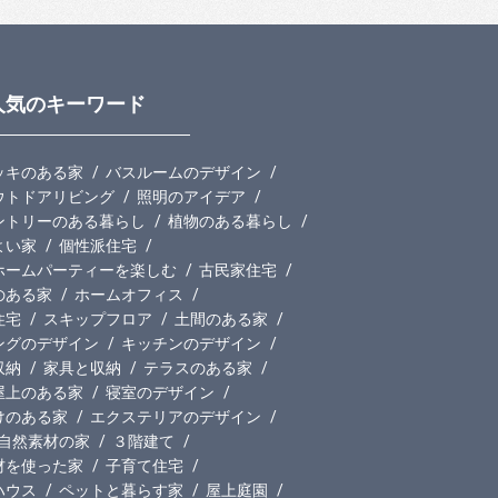
人気のキーワード
ッキのある家
バスルームのデザイン
ウトドアリビング
照明のアイデア
ントリーのある暮らし
植物のある暮らし
よい家
個性派住宅
ホームパーティーを楽しむ
古民家住宅
のある家
ホームオフィス
住宅
スキップフロア
土間のある家
ングのデザイン
キッチンのデザイン
収納
家具と収納
テラスのある家
屋上のある家
寝室のデザイン
けのある家
エクステリアのデザイン
自然素材の家
３階建て
材を使った家
子育て住宅
ハウス
ペットと暮らす家
屋上庭園