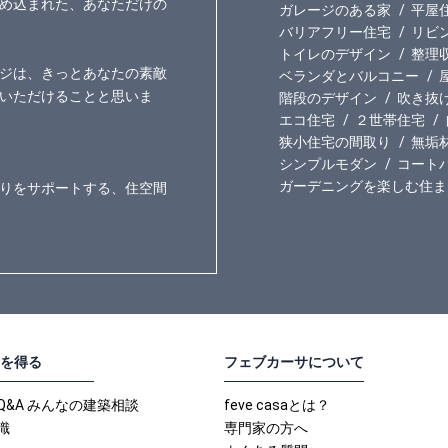
め込まれた、あなただけの
ガレージのある家
平屋
バリアフリー住宅
リビ
トイレのデザイン
整理
ジは、きっとあなたの素敵
ベランダとバルコニー
いただけることと思いま
階段のデザイン
吹き抜
エコ住宅
２世帯住宅
狭小住宅の間取り
無垢
シンプルモダン
コート
ガーデニングを楽しむ住ま
りをサポートする、住空間
を得る
フェブカーサについて
Q&A みんなの建築相談
feve casaとは？
識
専門家の方へ