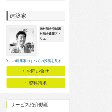
建築家
米村和夫/(株)米
村和夫建築アト
リエ
この建築家のすべての投稿を見る
お問い合せ
資料請求
サービス紹介動画