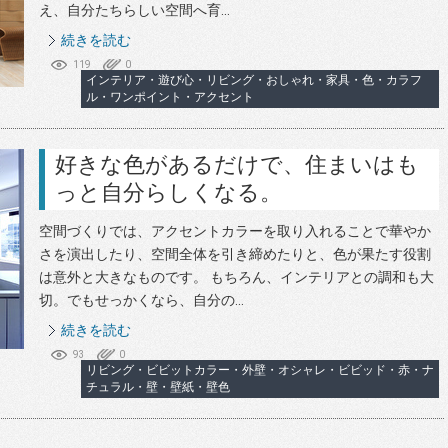
え、自分たちらしい空間へ育...
続きを読む
119
0
インテリア・遊び心・リビング・おしゃれ・家具・色・カラフ
ル・ワンポイント・アクセント
好きな色があるだけで、住まいはも
っと自分らしくなる。
空間づくりでは、アクセントカラーを取り入れることで華やか
さを演出したり、空間全体を引き締めたりと、色が果たす役割
は意外と大きなものです。 もちろん、インテリアとの調和も大
切。でもせっかくなら、自分の...
続きを読む
93
0
リビング・ビビットカラー・外壁・オシャレ・ビビッド・赤・ナ
チュラル・壁・壁紙・壁色