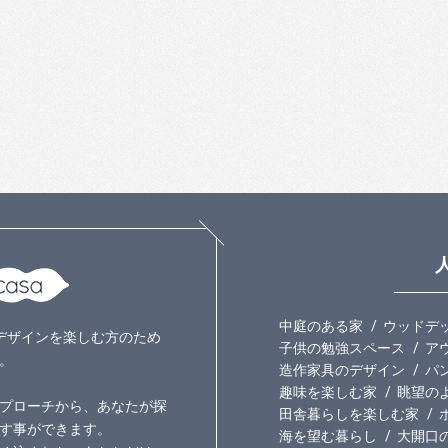
中庭のある家
ウッドデ
いのデザインを楽しむ方のため
子供の勉強スペース
ア
。
造作家具のデザイン
パ
趣味を楽しむ家
眺望の
プローチから、あなたが探
田舎暮らしを楽しむ家
す事ができます。
海を望む暮らし
大開口