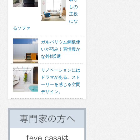
しの
主役
にな
るソファ
ガルバリウム鋼板使
いが巧み！表情豊か
な外観5選
リノベーションには
ドラマがある。スト
ーリーを感じる空間
デザイン。