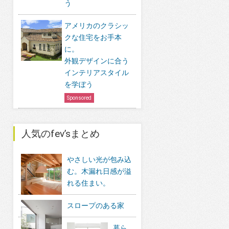
う
アメリカのクラシッ
クな住宅をお手本
に。
外観デザインに合う
インテリアスタイル
を学ぼう
Sponsored
人気のfev’sまとめ
やさしい光が包み込
む。木漏れ日感が溢
れる住まい。
スロープのある家
暮ら