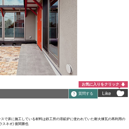
お気に入りをクリック
Like
質問する
ースで床に施工している材料は鉄工所の溶鉱炉に使われていた耐火煉瓦の再利用の
ハウスネオ) 後関勝也