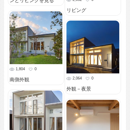
2,597
0
2,512
0
ダイニングよりキッチ
ン方向を見る
リビング
2,233
0
2,717
0
リビングよりダイニン
南側外観
グ方向を見る