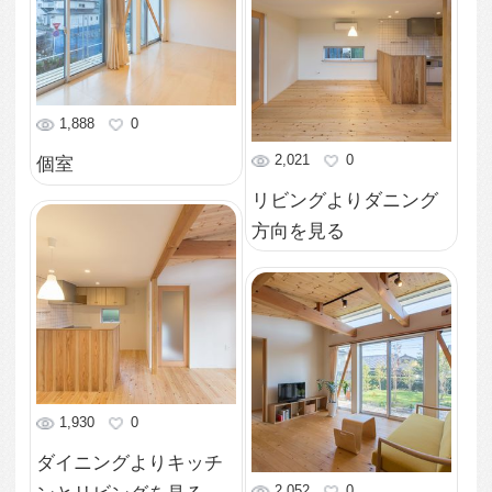
2,485
0
2,851
0
寝室の天井見上げ
外観－夜景
2,230
0
2,599
0
2階個室
寝室