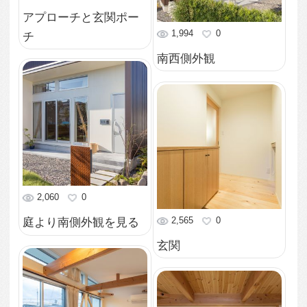
ンとリビングを見る
リビング
1,804
0
2,064
0
南側外観
外観－夜景
2,183
0
2,039
0
バルコニー
寝室の入口側を見る