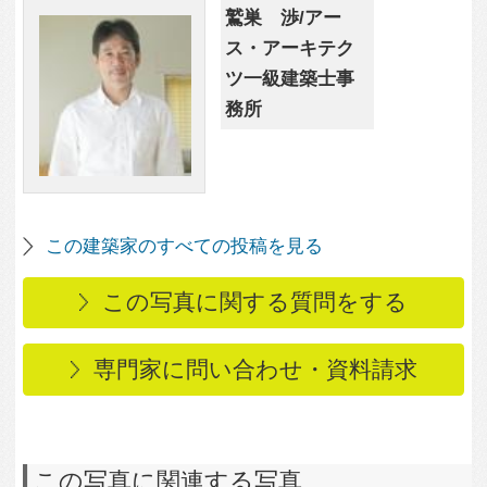
3,950
1
3－BOX 1800万円の家
1,726
0
リビング
3,143
0
アプローチと玄関ポー
1,994
0
チ
南西側外観