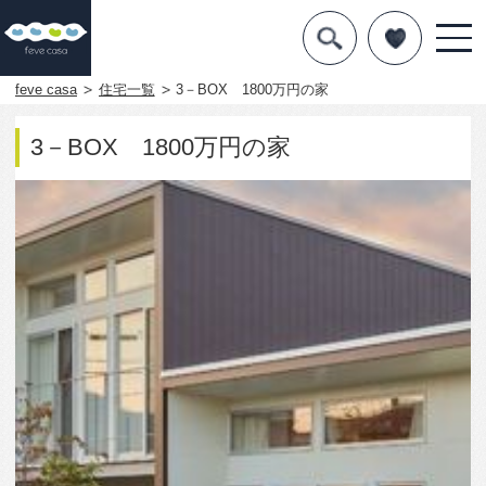
デザインを探す
暮らし方
feve casa
住宅一覧
3－BOX 1800万円の家
素材
3－BOX 1800万円の家
住宅一覧
知識を得る
まめ知識
Q&A
専門家を