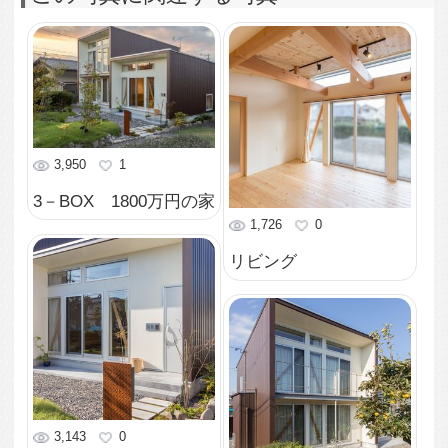
2,060
0
2,565
0
庭より南側外観を見る
玄関
1,888
0
2,021
0
個室
リビングよりダニング
方向を見る
1,930
0
ダイニングよりキッチ
2,052
0