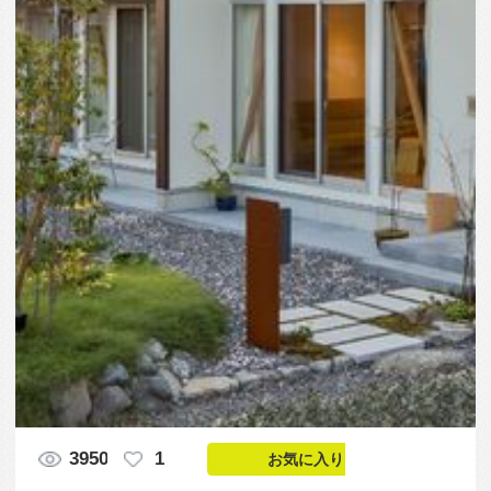
3950
1
お気に入りに入れる
Like
「解放感のあるコンパクトな住宅」というコンセプ
トのもとに5.46ｍ×5.46ｍのBOXを3つ重ねてコンパ
クトさを追求しました。解放感にあふれているた
め、延べ床面積27.5坪ながら狭さを感じさせません。
無駄を極力省いて1800万円（税・エアコン・カーテ
ン・地盤改良・設計料・抵当権設定・登記費用・諸
費用等別途）で、満足のいく仕上げが出来ました。
一般的に「開口部の大きい建物は耐震性に劣る」場
合が多いですが、この住宅は「サッシの内側に筋違
を入れて耐震性能を確保」してあります。その結果
として「構造計算上は耐震等級3」という結果でし
た。