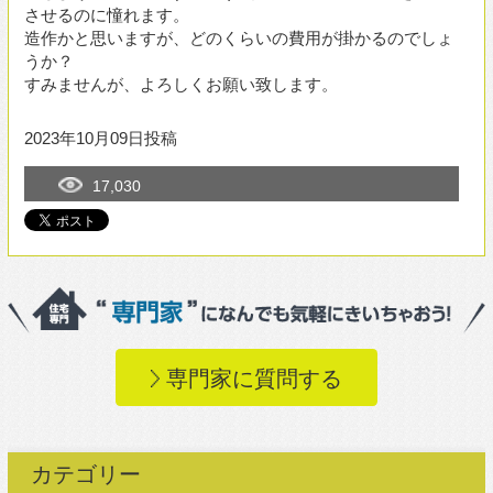
専門家に質問する
カテゴリー
構造
(26)
デザイン・設計手法
(85)
新築
(37)
リフォーム・増改築
(26)
住宅設備
(27)
エコ・温熱環境
(12)
施工
(14)