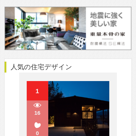
暮らしの主役になるソファ
黒い壁と木の質感が引き立てあう外
観６選
「琉球畳」でつくる和モダン空間。
知っておきたい基礎知識
ガルバリウム鋼板使いが巧み！表情
豊かな外観5選
自然の光が射し込む！トイレを快適
な空間にしてくれる窓のアイデア