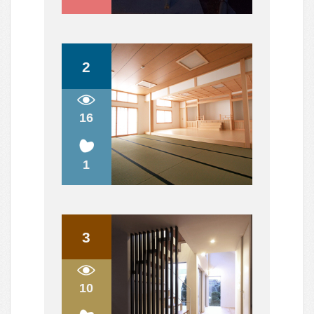
人気のQ&A
間取り図（？）について
ハウスメーカーと建築家さん
リフォームについて。
天井は高い方が良いのでしょうか？
中古住宅の購入について
すべて見る
人気のまめ知識
木造の2階の床の音の解消方法は？
効率を上げるキッチン～3水栓の位置で変わる！
衣食住の「住」