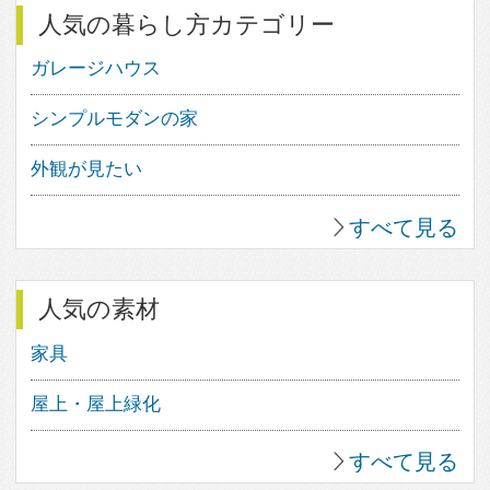
2
16
1
3
10
0
すべて見る
人気のfev’sまとめ