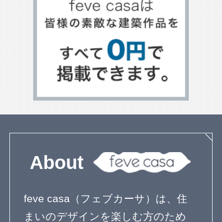
キッチンのデザイン
トイレのデザイン
整理収納
家具と収納
テラスのある家
ベランダとバルコニー
屋上のある家
寝室のデザイン
階段のデザイン
吹き抜けのある家
エクステリアのデザイン
エコ住宅
２世帯住宅
自然素材の家
３階建て
狭小住宅の間取り
無垢材を使った家
子育て住宅
シンプルモダン
コートハウス
ペットと暮らす家
屋上庭園