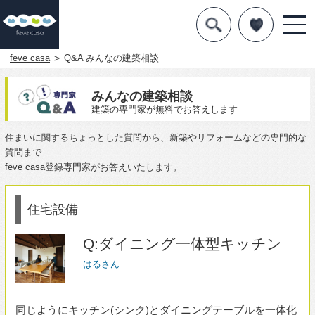
デザインを探す
暮らし方
feve casa
Q&A みんなの建築相談
素材
みんなの建築相談
建築の専門家が無料でお答えします
住宅一覧
住まいに関するちょっとした質問から、新築やリフォームなどの専門的な
質問まで
知識を得る
feve casa登録専門家がお答えいたします。
まめ知識
住宅設備
Q&A
Q:ダイニング一体型キッチン
専門家を
はるさん
同じようにキッチン(シンク)とダイニングテーブルを一体化
させるのに憧れます。
造作かと思いますが、どのくらいの費用が掛かるのでしょ
うか？
すみませんが、よろしくお願い致します。
2023年10月09日投稿
17,030