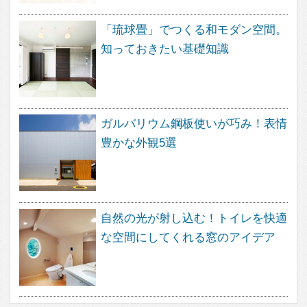
About
feve casa（フェブカーサ）は、住
まいのデザインを楽しむ方のため
の、住空間デザインのポータルサイ
トです。
暮らし方、素材、品質など、さまざ
なまアプローチから、あなたが探し
求めていた住まいのイメージを見つ
け出す事ができます。
フェブカーサは、あなたの感性と直
感が詰め込まれた、あなただけのペ
ージをご用意いたします。
感性と直感でつくる理想の住まいの