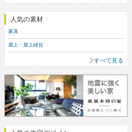
10
0
すべて見る
人気のfev’sまとめ
暮らしの主役になるソファ
黒い壁と木の質感が引き立てあう外
観６選
「琉球畳」でつくる和モダン空間。
知っておきたい基礎知識