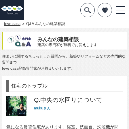
デザインを探す
暮らし方
feve casa
Q&A みんなの建築相談
素材
みんなの建築相談
建築の専門家が無料でお答えします
住宅一覧
住まいに関するちょっとした質問から、新築やリフォームなどの専門的な
質問まで
知識を得る
feve casa登録専門家がお答えいたします。
まめ知識
住宅のトラブル
Q&A
Q:中央の水回りについて
専門家を
mukuさん
気になる賃貸住宅があります。浴室、洗面台、洗濯機が間
取りの中央にありますが、よくないのですか？築２０年の
UR都市機構の物件です。キッチンは西です。玄関は東北で
す。
キッチンと廊下に出入りできるようになっています。キッ
チンを通ってリビングへ、廊下に出て玄関や北西の部屋に
行かれます。
住まない方がいいでしょうか？
よくない理由も教えてください。