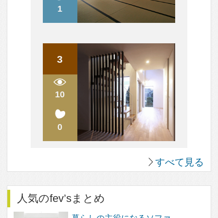
すべて見る
人気のまめ知識
木造の2階の床の音の解消方法は？
効率を上げるキッチン～3水栓の位置で変わる！
衣食住の「住」
構造用合板を壁の仕上げ材、棚板として使ってみよ
う
スケルトンリフォーム。 工事のはじめにやってお
きたいこと
すべて見る