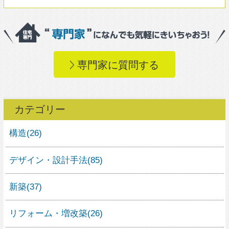
新築
(37)
リフォーム・増改築
(26)
住宅設備
(27)
エコ・温熱環境
(12)
施工
(14)
コストダウン
(5)
DIY
(9)
アフターメンテナンス
(7)
土地探し
(7)
資金計画
(5)
住宅ローン
(0)
住宅の補助金・優遇
(0)