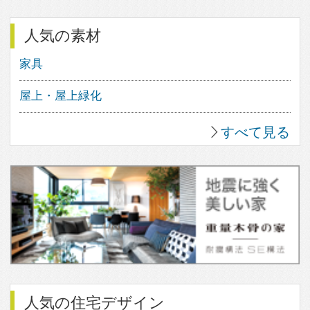
13
37
すべて見る
人気のfev’sまとめ
「琉球畳」でつくる和モダン空間。
知っておきたい基礎知識
暮らしの主役になるソファ
黒い壁と木の質感が引き立てあう外
観６選