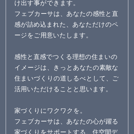
専門家Q&A みんなの
まめ知識
建築相談
フェブカーサについて
feve casaとは？
専門家の方へ
よくある質問
専門家ログイン
運営会社
OurVision
運営会社
お問い合わせ
サイトマップ
利用規約
個人情報保護方針
登録規約
専門家に質問する
Copyright© feve casa All rights reserved.