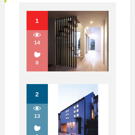
落ち着いた色が好き！グレー&モカ
色の外観特集
自然の光が射し込む！トイレを快適
な空間にしてくれる窓のアイデア
人気のQ&A
間取り図（？）について
ハウスメーカーと建築家さん
天井は高い方が良いのでしょうか？
リフォームについて。
床暖房について、