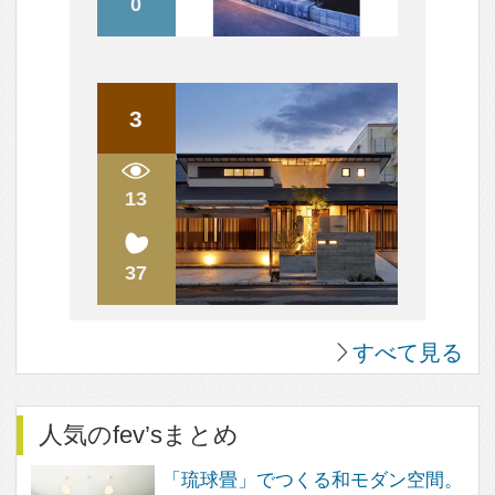
すべて見る
人気のまめ知識
木造の2階の床の音の解消方法は？
効率を上げるキッチン～3水栓の位置で変わる！
衣食住の「住」
構造用合板を壁の仕上げ材、棚板として使ってみよ
う
スケルトンリフォーム。 工事のはじめにやってお
きたいこと
すべて見る