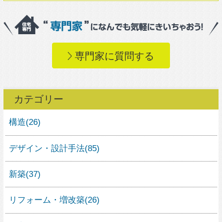
リフォーム・増改築
(26)
住宅設備
(27)
エコ・温熱環境
(12)
施工
(14)
コストダウン
(5)
DIY
(9)
アフターメンテナンス
(7)
土地探し
(7)
資金計画
(5)
住宅ローン
(0)
住宅の補助金・優遇
(0)
工程・スケジュール
(4)