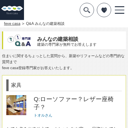
デザインを探す
暮らし方
feve casa
Q&A みんなの建築相談
素材
みんなの建築相談
建築の専門家が無料でお答えします
住宅一覧
住まいに関するちょっとした質問から、新築やリフォームなどの専門的な
質問まで
知識を得る
feve casa登録専門家がお答えいたします。
まめ知識
家具
Q&A
Q:ローソファー？レザー座椅
専門家を
子？
トオルさん
とても住みやすそうで、オシャレなお家。一目惚れしてし
まいました。
和モダン？というのですか。日本人の僕にはとても住みや
すそうです。
ですが、自宅は購入したいばかりですので大型の工事はま
だまだ出来そうにありません。。。が、せめてアイテムく
らい真似したいと思っております。
洋風掘座卓に置いてある、白いローソファー？がとてもか