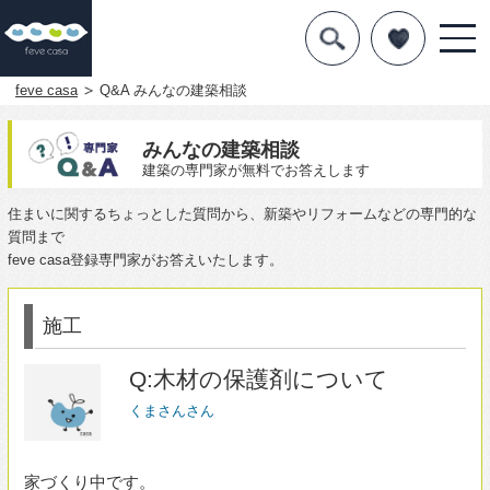
デザインを探す
暮らし方
feve casa
Q&A みんなの建築相談
素材
みんなの建築相談
建築の専門家が無料でお答えします
住宅一覧
住まいに関するちょっとした質問から、新築やリフォームなどの専門的な
質問まで
知識を得る
feve casa登録専門家がお答えいたします。
まめ知識
施工
Q&A
Q:木材の保護剤について
専門家を
くまさんさん
家づくり中です。
外壁がガルバリウムで、切妻屋根の一部と、窓枠、ベラン
ダの柱に無垢材(杉)を使用しています。
オススメの保護剤はありますか？
自然の風合いが出せるもので、メンテナンスのしやすいも
のがいいなと思います。
家の中はヒノキと杉を使用して、無垢たっぷりのつくりで
す。