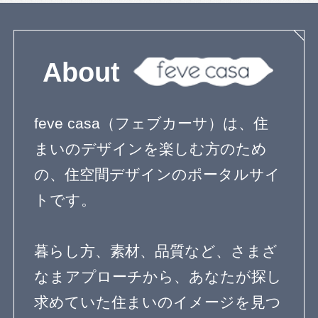
ペットと暮らす家
屋上庭園
ガーデニングを楽しむ住まい
リノベーション住宅
デザインを探す
暮らし方
素材
品質
住宅一覧
住む診断
知識を得る
専門家Q&A みんなの
まめ知識
建築相談
フェブカーサについて