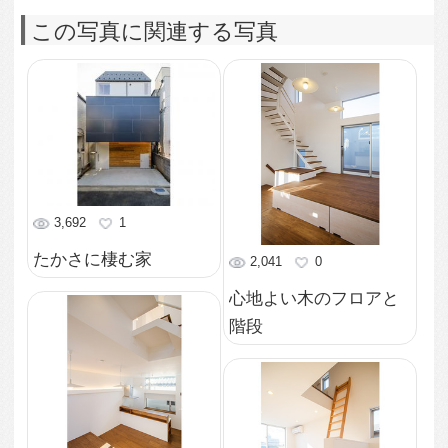
り
2,696
1
ロフトと遊び心を感じ
るはしご
2,852
0
キッチン
3,282
0
スペースを有効利用し
たトイレ
2,907
0
玄関から続く階段
3,224
1