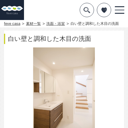
デザインを探す
暮らし方
feve casa
素材一覧
洗面・浴室
白い壁と調和した木目の洗面
素材
白い壁と調和した木目の洗面
住宅一覧
知識を得る
まめ知識
Q&A
専門家を
2892
0
この写真をお気に入りに入れる