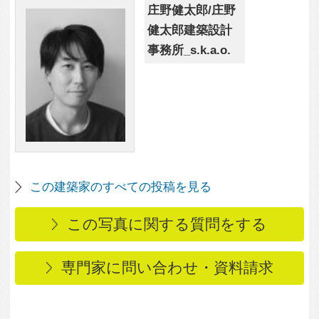
専門家に問い合わせ・資料請求
この写真に関連する写真
3,692
1
たかさに棲む家
2,041
0
心地よい木のフロアと
階段
2,935
0
段差を利用した空間作