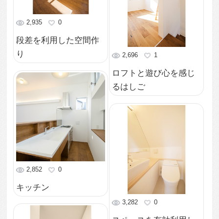
窓から光が差し込む明
るい階段
2,891
0
スタイリッシュな壁面
のバスルーム
2,892
0
白い壁と調和した木目
の洗面