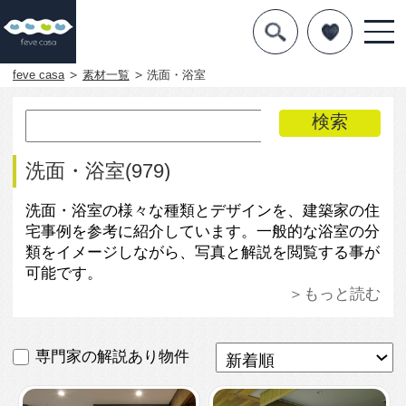
デザインを探す
暮らし方
feve casa
素材一覧
洗面・浴室
素材
住宅一覧
洗面・浴室(979)
知識を得る
洗面・浴室の様々な種類とデザインを、建築家の住
宅事例を参考に紹介しています。一般的な浴室の分
まめ知識
類をイメージしながら、写真と解説を閲覧する事が
可能です。
Q&A
＞もっと読む
専門家を
専門家の解説あり物件