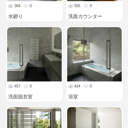
562
0
551
0
洗面・浴室
2階洗面
549
0
754
0
洗面・浴室
洗面・トイレはコンパ
クトに階段下へ集約。