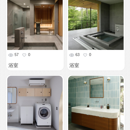
57
0
63
0
浴室
浴室
304
0
555
0
水廻り
洗面カウンター
457
0
424
0
洗面脱衣室
浴室