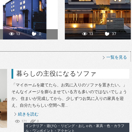
13
0
13
37
一覧を見る
暮らしの主役になるソファ
「マイホームを建てたら、お気に入りのソファを置きたい。」
そんなイメージを膨らませている方も多いのではないでしょう
か。 住まいが完成してから、少しずつお気に入りの家具を迎
え、自分たちらしい空間へ育...
続きを読む
171
0
インテリア・遊び心・リビング・おしゃれ・家具・色・カラフ
ル・ワンポイント・アクセント