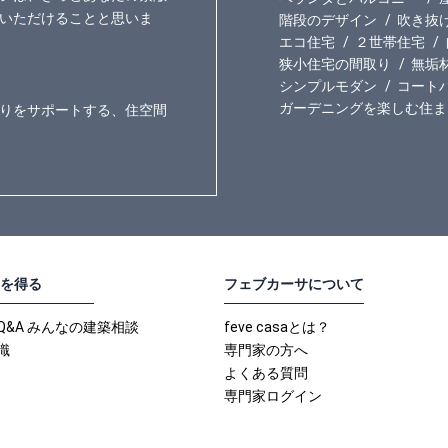
いただけることと思いま
階段のデザイン
吹き抜
エコ住宅
２世帯住宅
狭小住宅の間取り
無垢
シンプルモダン
コート
ガーデニングを楽しむ住ま
りをサポートする、住空間
を得る
フェブカーサについて
Q&A みんなの建築相談
feve casaとは？
識
専門家の方へ
よくある質問
専門家ログイン