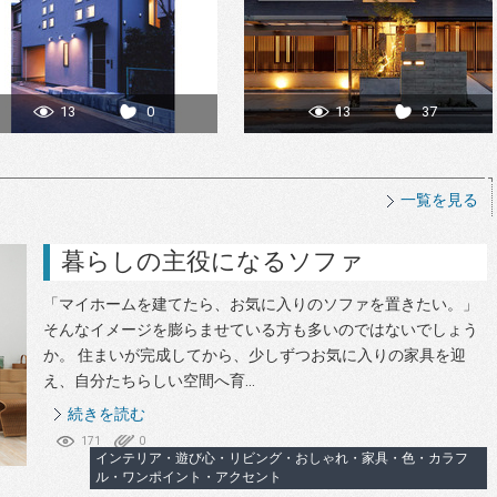
13
0
13
37
一覧を見る
暮らしの主役になるソファ
「マイホームを建てたら、お気に入りのソファを置きたい。」
そんなイメージを膨らませている方も多いのではないでしょう
か。 住まいが完成してから、少しずつお気に入りの家具を迎
え、自分たちらしい空間へ育...
続きを読む
171
0
インテリア・遊び心・リビング・おしゃれ・家具・色・カラフ
ル・ワンポイント・アクセント