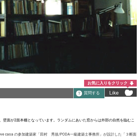
お気に入りをクリック
Like
質問する
、壁面が2面本棚となっています。ランダムにあいた窓からは外部の自然を臨むこ
e casa の参加建築家「田村 秀規/PODA一級建築士事務所」が設計した「３断面