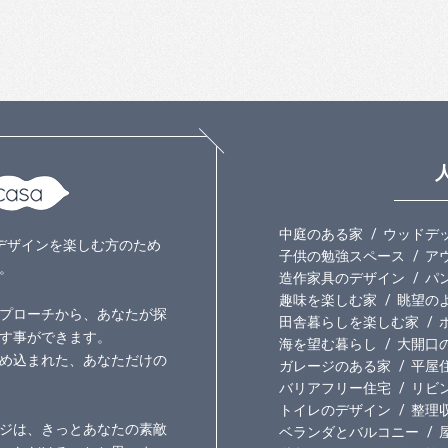
中庭のある家
ウッドデ
いのデザインを楽しむ方のため
子供の勉強スペース
ア
。
造作家具のデザイン
パ
趣味を楽しむ家
眺望の
プローチから、あなたが探
田舎暮らしを楽しむ家
す事ができます。
海を望む暮らし
大開口
め込まれた、あなただけの
ガレージのある家
平屋
バリアフリー住宅
リビ
トイレのデザイン
整理
ジは、きっとあなたの素敵
ベランダとバルコニー