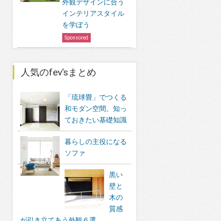
外観デザインに合う
インテリアスタイル
を学ぼう
Sponsored
人気のfev’sまとめ
「琉球畳」でつくる
和モダン空間。知っ
ておきたい基礎知識
暮らしの主役になる
ソファ
黒い
壁と
木の
質感
が引き立てあう外観６選