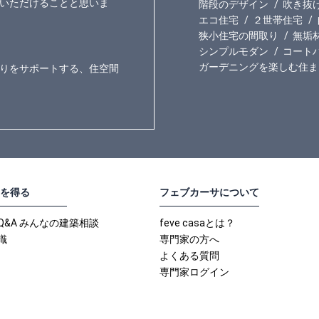
いただけることと思いま
階段のデザイン
吹き抜
エコ住宅
２世帯住宅
狭小住宅の間取り
無垢
シンプルモダン
コート
ガーデニングを楽しむ住ま
りをサポートする、住空間
を得る
フェブカーサについて
Q&A みんなの建築相談
feve casaとは？
識
専門家の方へ
よくある質問
専門家ログイン