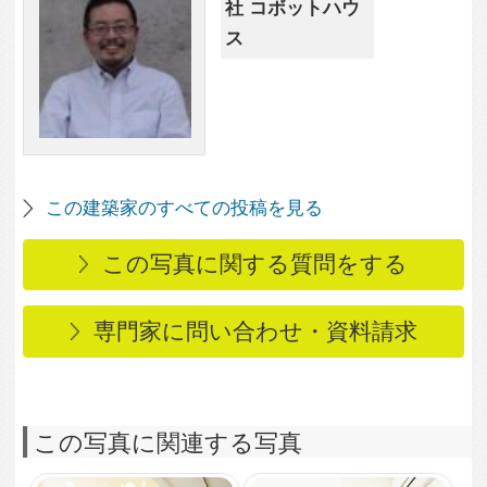
この写真に関連する写真
5,051
0
K様邸
2,565
0
２階に設置された木の
ベンチ
3,651
0
グリーンで彩られた玄
関ポーチ
2,232
1
前面道路から眺めた外