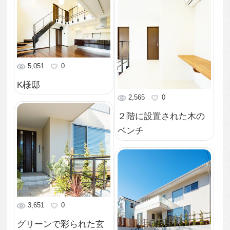
観
2,472
0
静かに佇む夜の外観
2,473
0
生垣の外から眺めた外
観
2,568
0
正面の表札スペース
2,322
2
正面から眺める外観