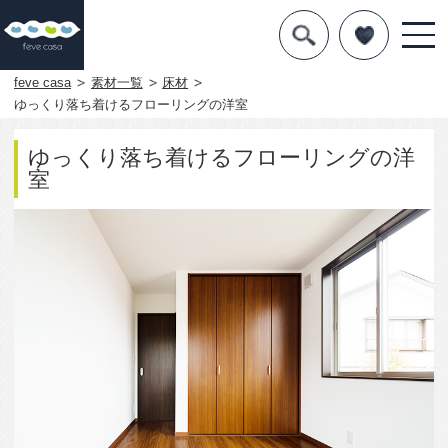
デザインを探す
暮らし方
feve casa
素材一覧
床材
ゆっくり落ち着けるフローリングの洋室
素材
ゆっくり落ち着けるフローリングの洋
住宅一覧
室
知識を得る
まめ知識
Q&A
専門家を
3378
0
この写真をお気に入りに入れる