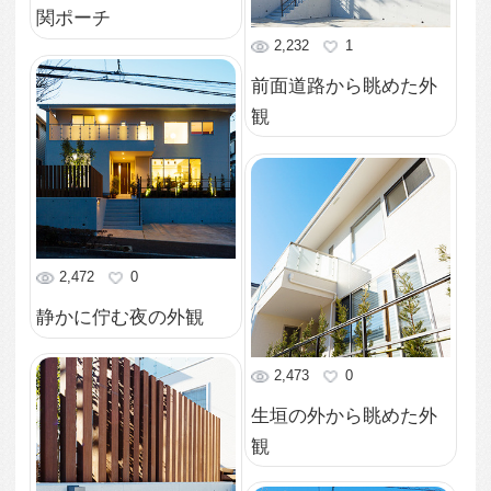
2,473
1
吹き抜けの開放感あふ
れるリビング
3,079
0
リビングから吹き抜け
を見上げる
2,700
0
家の灯りを外から眺め
る
2,237
0
開放感あふれる吹き抜
けの大空間