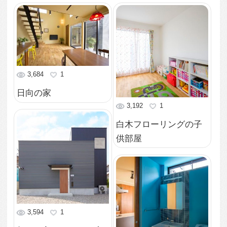
ブルーをキーカラーに
した洗面所
3,594
0
大きな窓から中庭の景
色を愉しむ
3,807
2
リビングからバリアフ
リーでつながる中庭
4,240
0
平屋部分に配した落ち
着いた雰囲気の寝室
3,470
0
ナチュラルな雰囲気の