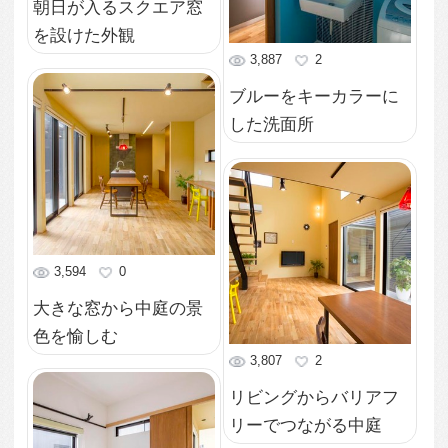
明るい玄関
13,738
1
吹き抜けリビング一角
のオープン階段
4,206
0
オープン階段から書斎
へ