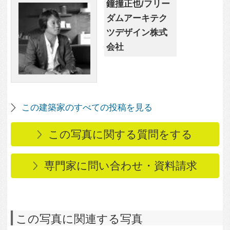
この写真に関連する写真
3,684
1
日向の家
3,192
1
白木フローリングの子
供部屋
3,594
1
朝日が入るスクエア窓
を設けた外観
3,887
2