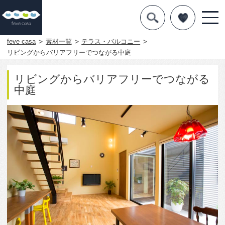
デザインを探す
暮らし方
feve casa
素材一覧
テラス・バルコニー
リビングからバリアフリーでつながる中庭
素材
リビングからバリアフリーでつながる
住宅一覧
中庭
知識を得る
まめ知識
Q&A
専門家を
3807
2
この写真をお気に入りに入れる