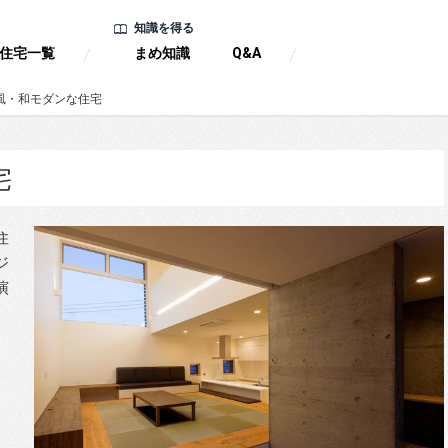
知識を得る
住宅一覧
まめ知識
Q&A
風・和モダンな住宅
宅
住
ジ
演