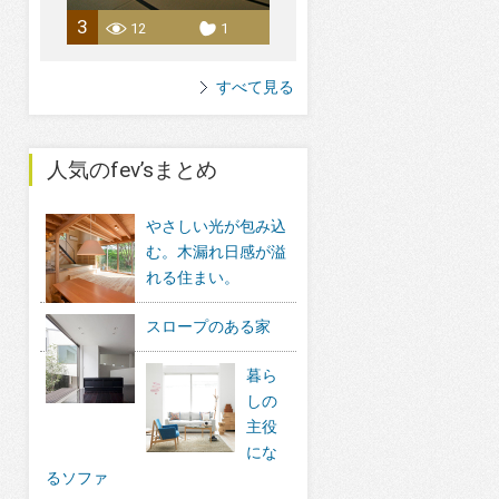
3
12
1
すべて見る
人気のfev’sまとめ
やさしい光が包み込
む。木漏れ日感が溢
れる住まい。
スロープのある家
暮ら
しの
主役
にな
るソファ