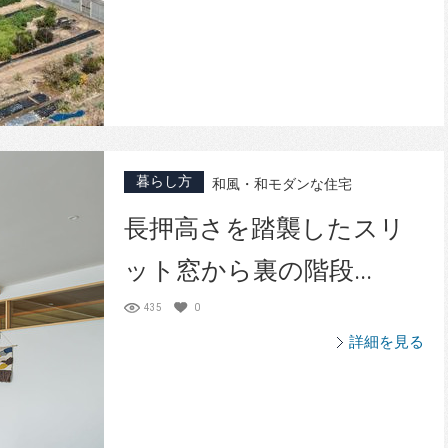
暮らし方
和風・和モダンな住宅
長押高さを踏襲したスリ
ット窓から裏の階段...
435
0
詳細を見る