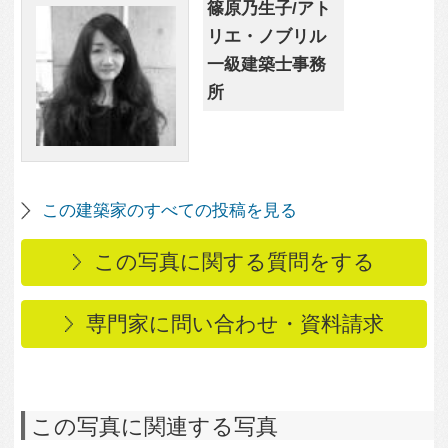
この写真に関連する写真
2,962
1
Ｏ邸
1,929
0
夕景によりシックに輝
く外観
1,996
1
部屋に光を注ぐ中庭ス
ペース
2,128
0