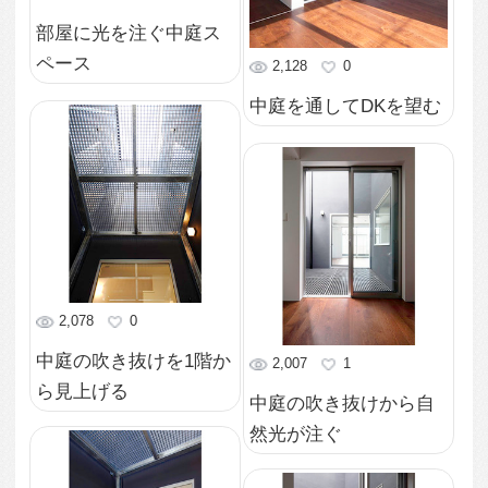
2,260
0
淡いグリーンの可動扉
2,085
0
が優しい印象に
洗面室に繋がる1階中庭
部分
2,114
0
摺りガラスの引戸隠せ
1,914
0
る水廻り
光と風を取り込む中庭
のある家