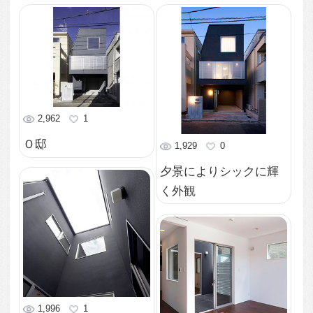
中庭を通してDKを望む
2,078
0
中庭の吹き抜けを1階か
2,007
1
ら見上げる
中庭の吹き抜けから自
然光が注ぐ
2,032
0
中庭から玄関ホールを
2,166
1
望む
段差を作らず各部屋を
フラットにつなぐ