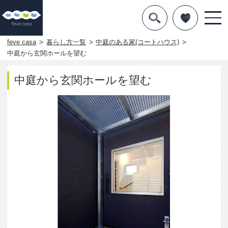
デザインを探す
暮らし方
feve casa
暮らし方一覧
中庭のある家(コートハウス)
中庭から玄関ホールを望む
素材
中庭から玄関ホールを望む
住宅一覧
知識を得る
まめ知識
Q&A
専門家を
2032
0
この写真をお気に入りに入れる