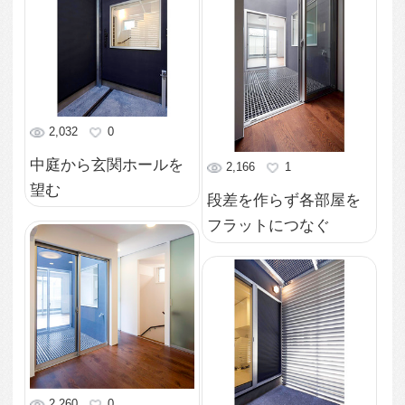
2,206
0
外壁に反射した薄いブ
1,842
0
ルーの光の中庭
家の中心に中庭スペー
スのある家
2,696
0
バルコニーと中庭に挟
2,434
0
まれた風通しのよい部
1階への階段に繋がる廊
屋
下