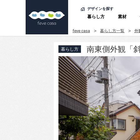
デザインを探す
暮らし方
素材
feve casa
暮らし方一覧
外
南東側外観「斜
暮らし方