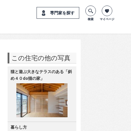
専門家を探す
検索
マイページ
この住宅の他の写真
猫と遊ぶ大きなテラスのある「斜
め４０do猫の家」
暮らし方