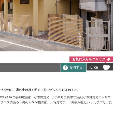
お気に入りをクリック
Like
質問する
そうなのに、家の中は凄く明るい家でビックリだよね！と。
ve casa の参加建築家「小木野貴光 / 小木野仁美/株式会社小木野貴光アトリエ
テラスのある「斜め４０do猫の家」」写真です。「外観が見たい 」カテゴリーに