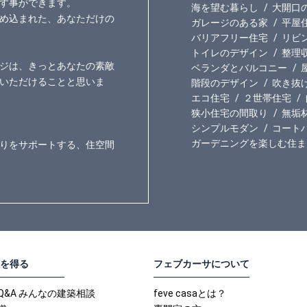
す事ができます。
海を望む暮らし
大開口
め込まれた、あなただけの
ガレージのある家
平屋
バリアフリー住宅
リビ
トイレのデザイン
整理
ジは、きっとあなたの素敵
ベランダとバルコニー
いただけることと思いま
階段のデザイン
吹き抜
エコ住宅
２世帯住宅
狭小住宅の間取り
無垢
シンプルモダン
コート
ガーデニングを楽しむ住ま
りをサポートする、住空間
を得る
フェブカーサについて
Q&A みんなの建築相談
feve casaとは？