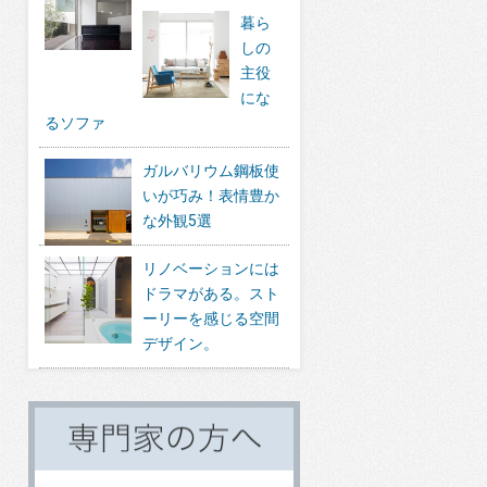
暮ら
しの
主役
にな
るソファ
ガルバリウム鋼板使
いが巧み！表情豊か
な外観5選
リノベーションには
ドラマがある。スト
ーリーを感じる空間
デザイン。