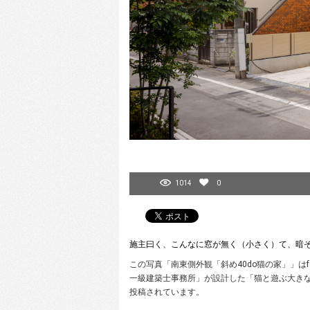
1014
0
施主曰く、こんなに窓が無く（小さく）て、暗
この写真「南東側外観「斜め40do猫の家」」はfe
一級建築士事務所」が設計した「猫と遊ぶ大きな
投稿されています。