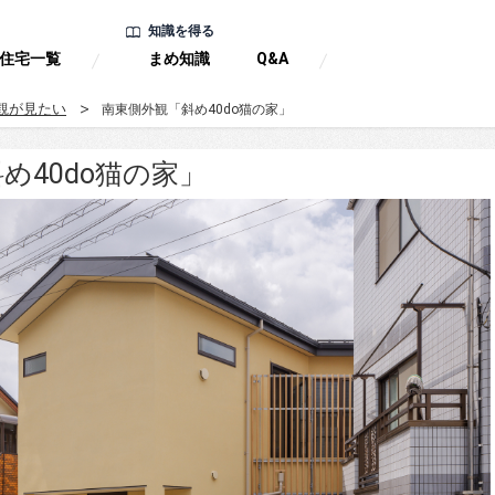
知識を得る
住宅一覧
まめ知識
Q&A
観が見たい
南東側外観「斜め40do猫の家」
め40do猫の家」