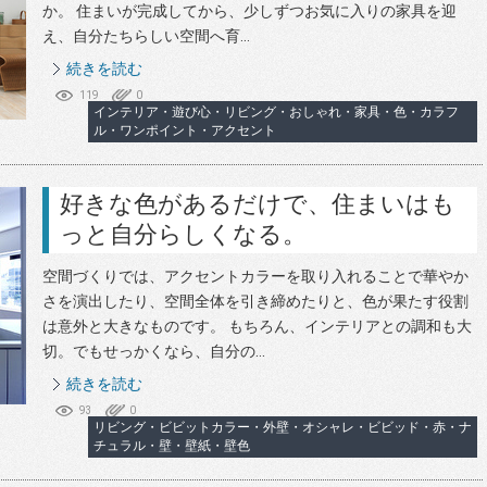
か。 住まいが完成してから、少しずつお気に入りの家具を迎
え、自分たちらしい空間へ育...
続きを読む
119
0
インテリア・遊び心・リビング・おしゃれ・家具・色・カラフ
ル・ワンポイント・アクセント
好きな色があるだけで、住まいはも
っと自分らしくなる。
空間づくりでは、アクセントカラーを取り入れることで華やか
さを演出したり、空間全体を引き締めたりと、色が果たす役割
は意外と大きなものです。 もちろん、インテリアとの調和も大
切。でもせっかくなら、自分の...
続きを読む
93
0
リビング・ビビットカラー・外壁・オシャレ・ビビッド・赤・ナ
チュラル・壁・壁紙・壁色