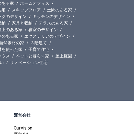
のある家
ホームオフィス
住宅
スキップフロア
土間のある家
ングのデザイン
キッチンのデザイン
収納
家具と収納
テラスのある家
屋上のある家
寝室のデザイン
けのある家
エクステリアのデザイン
自然素材の家
３階建て
材を使った家
子育て住宅
ハウス
ペットと暮らす家
屋上庭園
い
リノベーション住宅
運営会社
OurVision