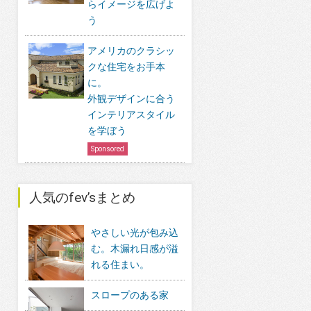
らイメージを広げよ
う
アメリカのクラシッ
クな住宅をお手本
に。
外観デザインに合う
インテリアスタイル
を学ぼう
Sponsored
人気のfev’sまとめ
やさしい光が包み込
む。木漏れ日感が溢
れる住まい。
スロープのある家