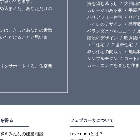
す事ができます。
海を望む暮らし
大開口
め込まれた、あなただけの
ガレージのある家
平屋
バリアフリー住宅
リビ
トイレのデザイン
整理
ジは、きっとあなたの素敵
ベランダとバルコニー
いただけることと思いま
階段のデザイン
吹き抜
エコ住宅
２世帯住宅
狭小住宅の間取り
無垢
シンプルモダン
コート
ガーデニングを楽しむ住ま
りをサポートする、住空間
を得る
フェブカーサについて
Q&A みんなの建築相談
feve casaとは？