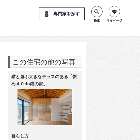
専門家を探す
検索
マイページ
この住宅の他の写真
猫と遊ぶ大きなテラスのある「斜
め４０do猫の家」
暮らし方