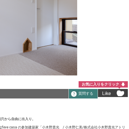
お気に入りをクリック
Like
質問する
猫穴から自由に出入り。
eve casa の参加建築家「小木野貴光 / 小木野仁美/株式会社小木野貴光アトリ