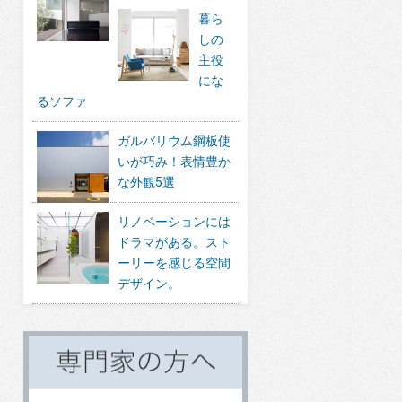
暮ら
しの
主役
にな
るソファ
ガルバリウム鋼板使
いが巧み！表情豊か
な外観5選
リノベーションには
ドラマがある。スト
ーリーを感じる空間
デザイン。