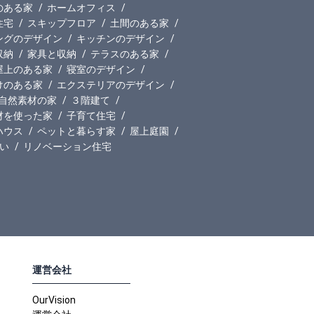
のある家
ホームオフィス
住宅
スキップフロア
土間のある家
ングのデザイン
キッチンのデザイン
収納
家具と収納
テラスのある家
屋上のある家
寝室のデザイン
けのある家
エクステリアのデザイン
自然素材の家
３階建て
材を使った家
子育て住宅
ハウス
ペットと暮らす家
屋上庭園
い
リノベーション住宅
運営会社
OurVision