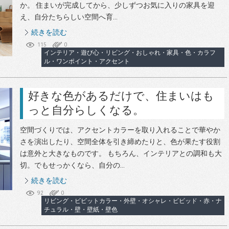
か。 住まいが完成してから、少しずつお気に入りの家具を迎
え、自分たちらしい空間へ育...
続きを読む
115
0
インテリア・遊び心・リビング・おしゃれ・家具・色・カラフ
ル・ワンポイント・アクセント
好きな色があるだけで、住まいはも
っと自分らしくなる。
空間づくりでは、アクセントカラーを取り入れることで華やか
さを演出したり、空間全体を引き締めたりと、色が果たす役割
は意外と大きなものです。 もちろん、インテリアとの調和も大
切。でもせっかくなら、自分の...
続きを読む
92
0
リビング・ビビットカラー・外壁・オシャレ・ビビッド・赤・ナ
チュラル・壁・壁紙・壁色