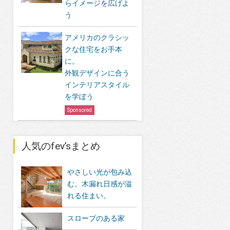
らイメージを広げよ
う
アメリカのクラシッ
クな住宅をお手本
に。
外観デザインに合う
インテリアスタイル
を学ぼう
Sponsored
人気のfev’sまとめ
やさしい光が包み込
む。木漏れ日感が溢
れる住まい。
スロープのある家