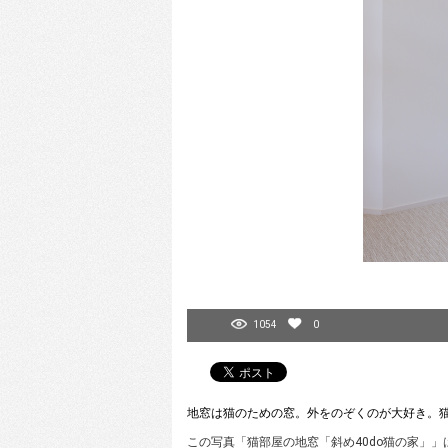
1054
0
地窓は猫のための窓。外をのぞくのが大好き。
この写真「猫部屋の地窓「斜め40do猫の家」」はf