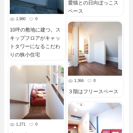
1,417
0
圧迫感を感じさせない
玄関
2,095
0
気分が明るくなるポッ
プな洗面スペース
2,895
0
海の中をイメージした
トイレ
2,094
0
寝るための場所は必要
最低限
2,503
0