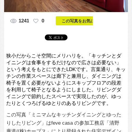
狭小だからこそ空間にメリハリを。「キッチンとダ
イニングは食事をするだけなので広さは必要ない」
という考えをもとにできたLDKです。言葉通り、キッ
チンの作業スペースは廊下と兼用し、ダイニングは
椅子を置く必要がないようにスキップフロアの段差
を利用して椅子となるようにしました。リビングダ
イニングで節約したスペースで実現したのが、ゆっ
たりとくつろげるゆとりのあるリビングです。
この写真「ミニマムなキッチンダイニングとゆった
りしたリビング」はfeve casa の参加工務店「清野
廣道/(株)ホープス」により登録された住宅デザイン
です。「10坪の敷地に建つ。スキップフロアがキャ
ットタワーになるこだわりの狭小住宅」写真です。
「狭小住宅 」カテゴリーに投稿されています。
この写真の専門家
清野 廣道/(株)
ホープス