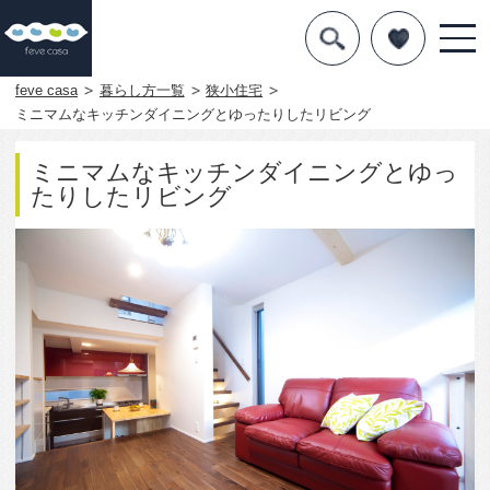
デザインを探す
暮らし方
feve casa
暮らし方一覧
狭小住宅
ミニマムなキッチンダイニングとゆったりしたリビング
素材
ミニマムなキッチンダイニングとゆっ
住宅一覧
たりしたリビング
知識を得る
まめ知識
Q&A
専門家を
1241
0
この写真をお気に入りに入れる