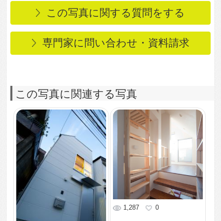
10坪の敷地に建つ。ス
キップフロアがキャッ
トタワーになるこだわ
りの狭小住宅
1,366
0
３階はフリースペース
1,271
0
扉で仕切らないという
選択
1,241
0
ミニマムなキッチンダ
イニングとゆったりし
たリビング