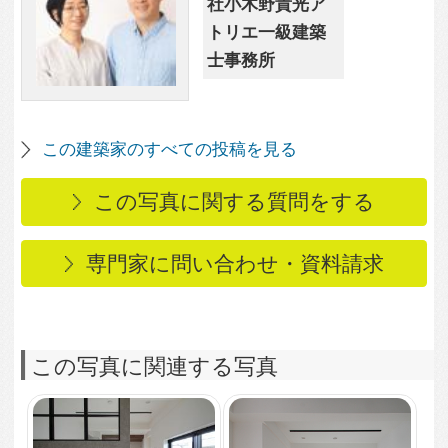
猫と本の家：好きを大
1,279
0
切にしたリノベーショ
ン
室内窓・造作家具が特
徴的なリビングダイニ
ング「猫と本の家」
1,323
0
猫穴で猫トイレ置場に
1,177
0
「猫と本の家」
ウォークインクローゼ
ット・納戸「猫と本の
家」
1,677
0