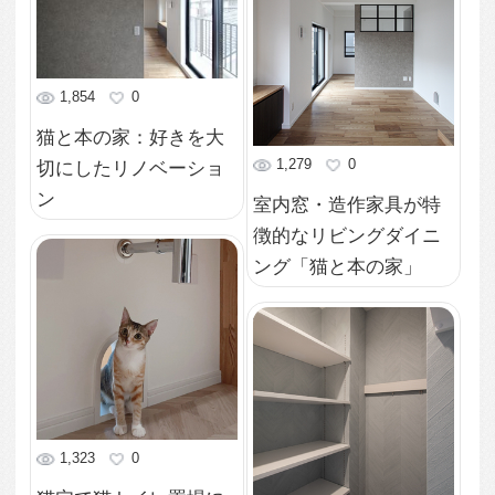
ヘリンボーン貼りのト
イレ
1,288
0
間接照明とニッチタイ
ルの玄関「猫と本の
家」
1,263
0
古本屋の様な書庫「猫
と本の家」
1,229
0
室内窓・造作家具が特
徴的なリビングダイニ
ング「猫と本の家」
1,193
0