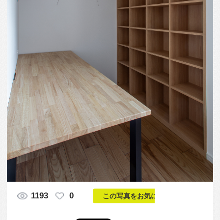
1193
0
この写真をお気に入りに入れる
本好きな施主の為に、古本屋みたいに小さな空間に
本を積み上げた書庫です。
この写真「古本屋の様な書庫「猫と本の家」」はfeve
casa の参加建築家「小木野貴光 / 小木野仁美/株式
会社小木野貴光アトリエ一級建築士事務所」が設計
した「猫と本の家：好きを大切にしたリノベーショ
ン」写真です。「趣味を楽しむ家 」カテゴリーに投
稿されています。
この写真の専門家