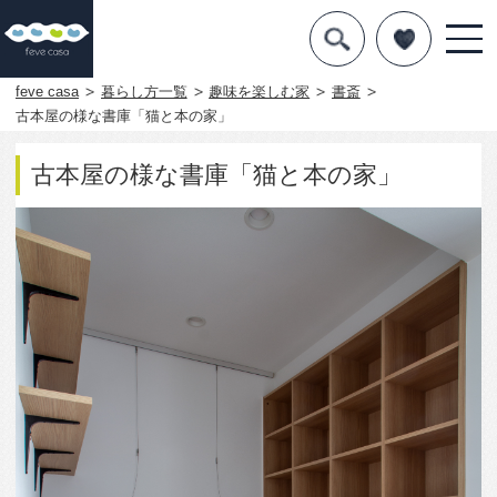
デザインを探す
暮らし方
feve casa
暮らし方一覧
趣味を楽しむ家
書斎
古本屋の様な書庫「猫と本の家」
素材
古本屋の様な書庫「猫と本の家」
住宅一覧
知識を得る
まめ知識
Q&A
専門家を