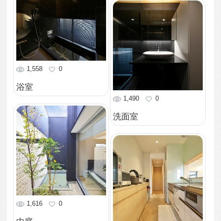
1,666
0
リビング
1,468
0
リビング
1,790
0
玄関
2,178
0
南より外観を眺める