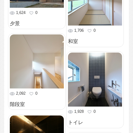
中庭
1,821
0
キッチン
1,428
0
寝室
2,001
0
リビング
1,683
0
リビング
1,519
0
リビング