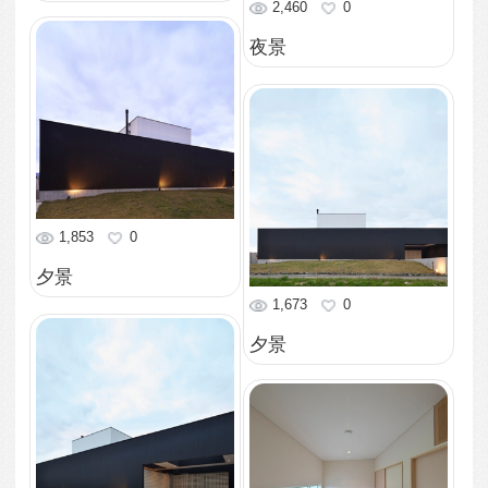
2,092
0
階段室
1,928
0
トイレ
1,558
0
浴室
1,490
0
洗面室
1,616
0