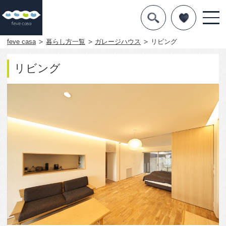
デザインを探す
暮らし方
feve casa
暮らし方一覧
ガレージハウス
リビング
素材
リビング
住宅一覧
知識を得る
まめ知識
Q&A
専門家を
2001
0
この写真をお気に入りに入れる
この写真「リビング」はfeve casa の参加建築家「五
藤久佳/五藤久佳デザインオフィス有限会社」が設計