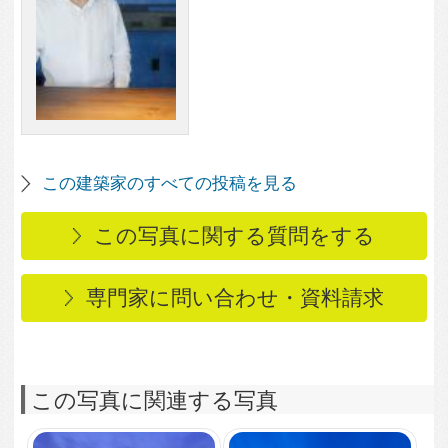
この写真に関連する写真
2,623
0
愛西の家
2,849
0
夜景
2,727
0
夜景
2,460
0
夜景