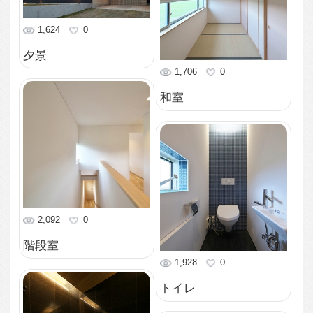
中庭
1,821
0
キッチン
1,428
0
寝室
2,001
0
リビング
1,684
0
リビング
1,519
0
リビング