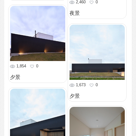
2,092
0
階段室
1,928
0
トイレ
1,558
0
浴室
1,490
0
洗面室
1,616
0