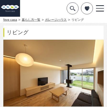
デザインを探す
暮らし方
feve casa
暮らし方一覧
ガレージハウス
リビング
素材
リビング
住宅一覧
知識を得る
まめ知識
Q&A
専門家を
1684
0
この写真をお気に入りに入れる
この写真「リビング」はfeve casa の参加建築家「五
藤久佳/五藤久佳デザインオフィス有限会社」が設計