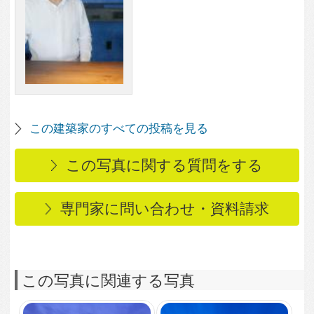
この写真に関連する写真
2,624
0
愛西の家
2,850
0
夜景
2,729
0
夜景
2,460
0
夜景