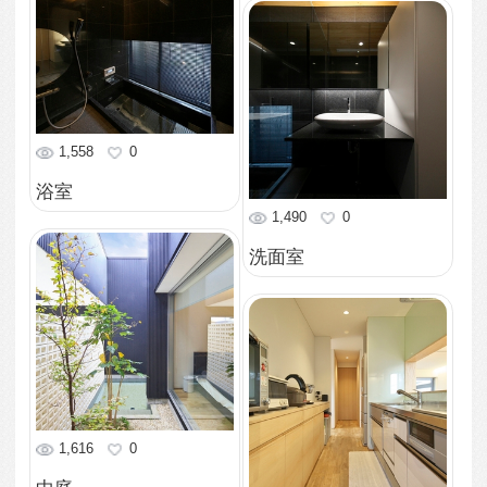
1,666
0
リビング
1,468
0
リビング
1,790
0
玄関
2,178
0
南より外観を眺める