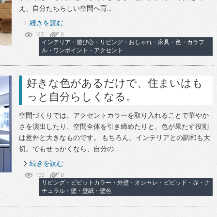
え、自分たちらしい空間へ育...
続きを読む
137
0
インテリア・遊び心・リビング・おしゃれ・家具・色・カラフ
ル・ワンポイント・アクセント
好きな色があるだけで、住まいはも
っと自分らしくなる。
空間づくりでは、アクセントカラーを取り入れることで華やか
さを演出したり、空間全体を引き締めたりと、色が果たす役割
は意外と大きなものです。 もちろん、インテリアとの調和も大
切。でもせっかくなら、自分の...
続きを読む
100
0
リビング・ビビットカラー・外壁・オシャレ・ビビッド・赤・ナ
チュラル・壁・壁紙・壁色