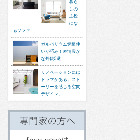
暮ら
しの
主役
にな
るソファ
ガルバリウム鋼板使
いが巧み！表情豊か
な外観5選
リノベーションには
ドラマがある。スト
ーリーを感じる空間
デザイン。