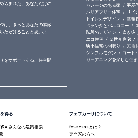
め込まれた、あなただけの
ガレージのある家
平屋
バリアフリー住宅
リビ
トイレのデザイン
整理
ジは、きっとあなたの素敵
ベランダとバルコニー
いただけることと思いま
階段のデザイン
吹き抜
エコ住宅
２世帯住宅
狭小住宅の間取り
無垢
シンプルモダン
コート
ガーデニングを楽しむ住ま
りをサポートする、住空間
を得る
フェブカーサについて
Q&A みんなの建築相談
feve casaとは？
識
専門家の方へ