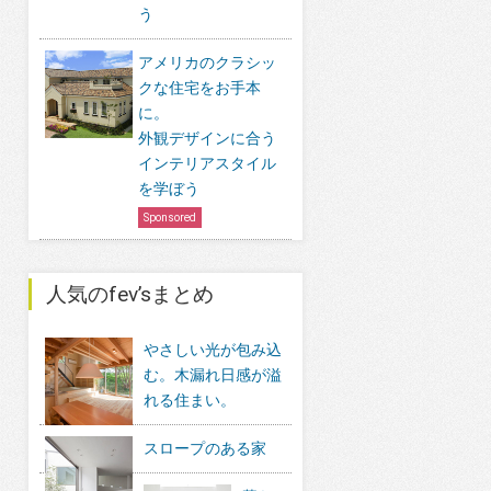
う
アメリカのクラシッ
クな住宅をお手本
に。
外観デザインに合う
インテリアスタイル
を学ぼう
Sponsored
人気のfev’sまとめ
やさしい光が包み込
む。木漏れ日感が溢
れる住まい。
スロープのある家