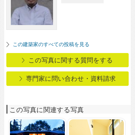
この写真に関連する写真
4,651
1
Ｎ様邸
2,865
1
吹き抜けの開放感たっ
ぷりリビング
3,521
0
吹き抜けの広々リビン
グ
3,058
0
吹き抜け空間に続く暖
炉