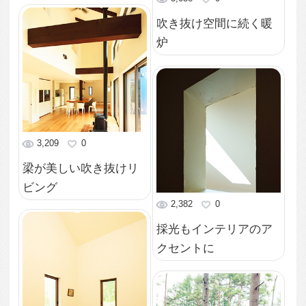
2,831
0
森の中の一軒家
2,504
0
屋根の傾斜が美しい外
観
4,514
0
黒い窓枠がモダンな印
象の外観
2,447
0
堂々たる風格の外観