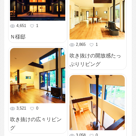
3,209
0
梁が美しい吹き抜けリ
ビング
2,382
0
採光もインテリアのア
クセントに
2,722
0
２つの窓と小さな絵
2,588
2
庭に佇む木々