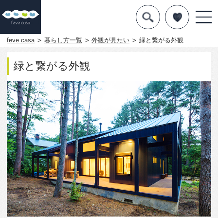
デザインを探す
暮らし方
feve casa
暮らし方一覧
外観が見たい
緑と繋がる外観
素材
緑と繋がる外観
住宅一覧
知識を得る
まめ知識
Q&A
専門家を
2263
1
この写真をお気に入りに入れる
この写真「緑と繋がる外観」はfeve casa の参加建築
家「小堀哲郎/有限会社 コボットハウス」が設計した