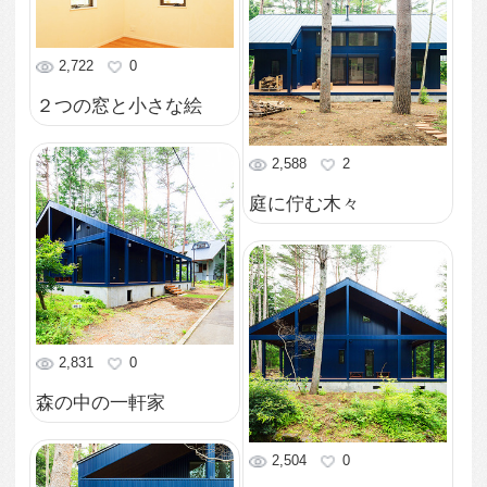
2,702
0
左右対称に設計された
正面
2,473
1
中央に階段を配した外
観
2,477
0
全面道路から眺めた外
観
2,241
0
回廊で囲まれた邸宅
2,263
1