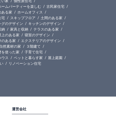
よい家
個性派住宅
ホームパーティーを楽しむ
古民家住宅
のある家
ホームオフィス
住宅
スキップフロア
土間のある家
ングのデザイン
キッチンのデザイン
収納
家具と収納
テラスのある家
屋上のある家
寝室のデザイン
けのある家
エクステリアのデザイン
自然素材の家
３階建て
材を使った家
子育て住宅
ハウス
ペットと暮らす家
屋上庭園
い
リノベーション住宅
運営会社