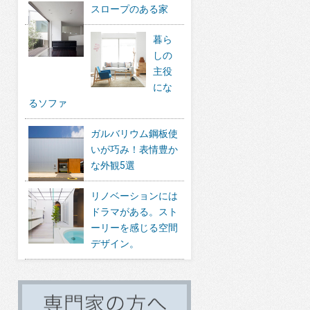
スロープのある家
暮ら
しの
主役
にな
るソファ
ガルバリウム鋼板使
いが巧み！表情豊か
な外観5選
リノベーションには
ドラマがある。スト
ーリーを感じる空間
デザイン。