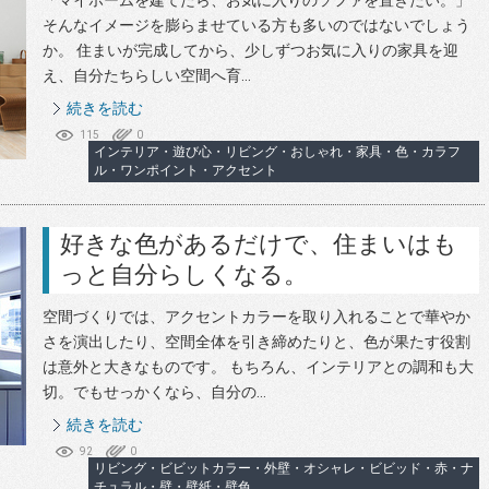
「マイホームを建てたら、お気に入りのソファを置きたい。」
そんなイメージを膨らませている方も多いのではないでしょう
か。 住まいが完成してから、少しずつお気に入りの家具を迎
え、自分たちらしい空間へ育...
続きを読む
115
0
インテリア・遊び心・リビング・おしゃれ・家具・色・カラフ
ル・ワンポイント・アクセント
好きな色があるだけで、住まいはも
っと自分らしくなる。
空間づくりでは、アクセントカラーを取り入れることで華やか
さを演出したり、空間全体を引き締めたりと、色が果たす役割
は意外と大きなものです。 もちろん、インテリアとの調和も大
切。でもせっかくなら、自分の...
続きを読む
92
0
リビング・ビビットカラー・外壁・オシャレ・ビビッド・赤・ナ
チュラル・壁・壁紙・壁色