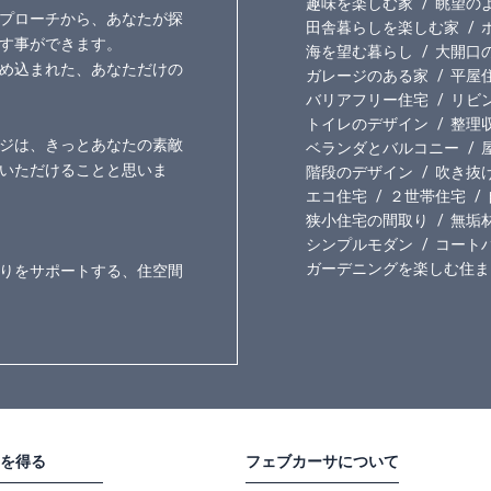
趣味を楽しむ家
眺望の
プローチから、あなたが探
田舎暮らしを楽しむ家
す事ができます。
海を望む暮らし
大開口
め込まれた、あなただけの
ガレージのある家
平屋
バリアフリー住宅
リビ
トイレのデザイン
整理
ジは、きっとあなたの素敵
ベランダとバルコニー
いただけることと思いま
階段のデザイン
吹き抜
エコ住宅
２世帯住宅
狭小住宅の間取り
無垢
シンプルモダン
コート
ガーデニングを楽しむ住ま
りをサポートする、住空間
を得る
フェブカーサについて