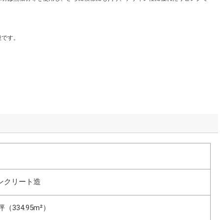
段です。
ンクリート造
 坪（334.95m²）