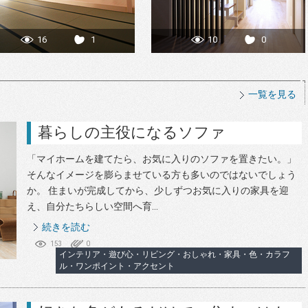
16
1
10
0
一覧を見る
暮らしの主役になるソファ
「マイホームを建てたら、お気に入りのソファを置きたい。」
そんなイメージを膨らませている方も多いのではないでしょう
か。 住まいが完成してから、少しずつお気に入りの家具を迎
え、自分たちらしい空間へ育...
続きを読む
153
0
インテリア・遊び心・リビング・おしゃれ・家具・色・カラフ
ル・ワンポイント・アクセント