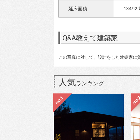
延床面積
134.92
Q&A教えて建築家
この写真に対して、設計をした建築家に
人気
ランキング