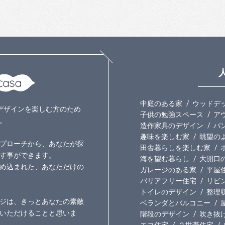
中庭のある家
ウッドデ
いのデザインを楽しむ方のため
子供の勉強スペース
ア
。
造作家具のデザイン
パ
趣味を楽しむ家
眺望の
プローチから、あなたが探
田舎暮らしを楽しむ家
す事ができます。
海を望む暮らし
大開口
め込まれた、あなただけの
ガレージのある家
平屋
バリアフリー住宅
リビ
トイレのデザイン
整理
ジは、きっとあなたの素敵
ベランダとバルコニー
いただけることと思いま
階段のデザイン
吹き抜