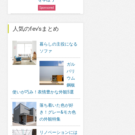
Sponsored
人気のfev’sまとめ
暮らしの主役になる
ソファ
ガル
バリ
ウム
鋼板
使いが巧み！表情豊かな外観5選
落ち着いた色が好
き！グレー&モカ色
の外観特集
リノベーションには